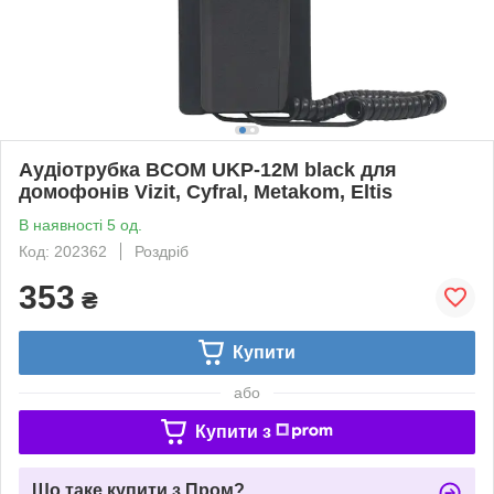
Аудіотрубка BCOM UKP-12M black для
домофонів Vizit, Cyfral, Metakom, Eltis
В наявності 5 од.
Код: 202362
Роздріб
353
₴
Купити
або
Купити з
Що таке купити з Пром?