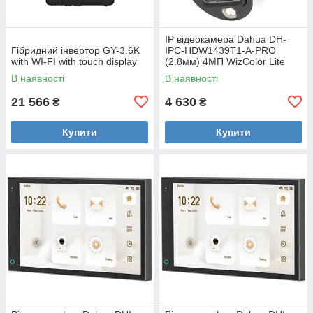
IP відеокамера Dahua DH-
Гібридний інвертор GY-3.6K
IPC-HDW1439T1-A-PRO
with WI-FI with touch display
(2.8мм) 4МП WizColor Lite
В наявності
В наявності
21 566
4 630
₴
₴
Купити
Купити