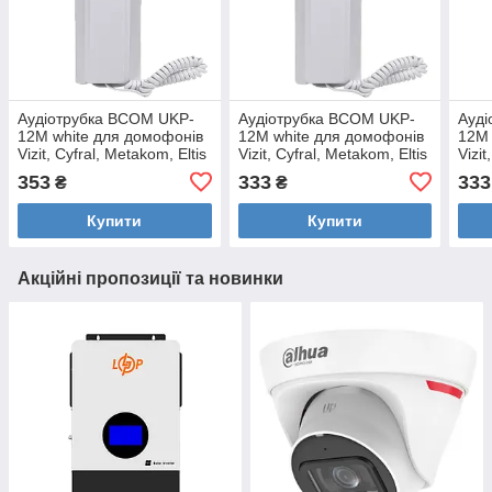
Аудіотрубка BCOM UKP-
Аудіотрубка BCOM UKP-
Ауді
12M white для домофонів
12M white для домофонів
12M 
Vizit, Cyfral, Metakom, Eltis
Vizit, Cyfral, Metakom, Eltis
Vizit
353
333
333
₴
₴
Купити
Купити
Акційні пропозиції та новинки