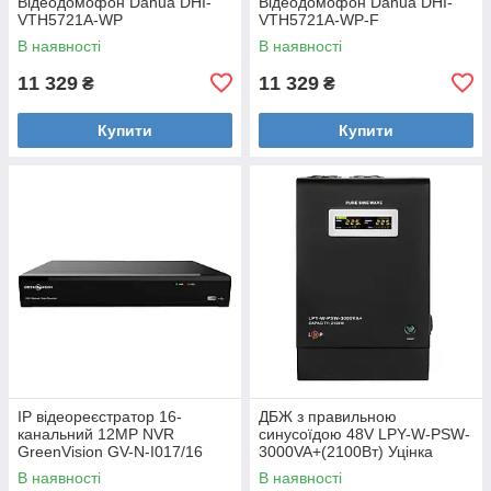
Відеодомофон Dahua DHI-
Відеодомофон Dahua DHI-
VTH5721A-WP
VTH5721A-WP-F
В наявності
В наявності
11 329
11 329
₴
₴
Купити
Купити
IP відеореєстратор 16-
ДБЖ з правильною
канальний 12MP NVR
синусоїдою 48V LPY-W-PSW-
GreenVision GV-N-I017/16
3000VA+(2100Вт) Уцінка
Уцінка
В наявності
В наявності