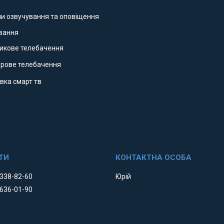
ми озвучування та оповіщення
ування
никове телебачення
фрове телебачення
вка смарт тв
 338-82-60
Юрій
 636-01-90