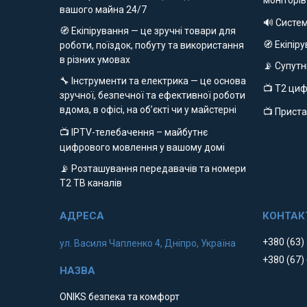
моніторів
вашого майна 24/7
🔊 Систе
🧭 Екіпірування — це зручні товари для
🧭 Екіпір
роботи, поїздок, побуту та використання
в різних умовах
📡 Супут
🔧 Інструменти та електрика — це основа
📺 Т2 ци
зручної, безпечної та ефективної роботи
вдома, в офісі, на об’єкті чи у майстерні
📺 Приста
📺 IPTV-телебачення – майбутнє
цифрового мовлення у вашому домі
📡 Розташування передавачів та номери
Т2 ТВ каналів
+380 (63)
ул. Василя Чапленко 4, Дніпро, Україна
+380 (67)
ONIKS безпека та комфорт