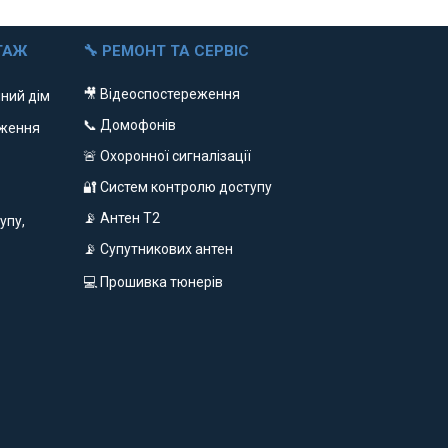
ТАЖ
🔧 РЕМОНТ ТА СЕРВІС
🎥 Відеоспостереження
ний дім
📞 Домофонів
еження
🚨 Охоронної сигналізації
🔐 Систем контролю доступу
📡 Антен Т2
упу,
📡 Супутникових антен
💻 Прошивка тюнерів