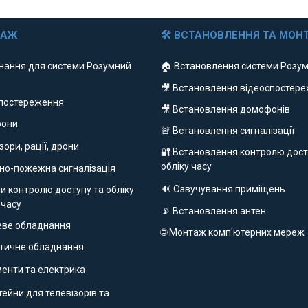
ДАЖ
🛠 ВСТАНОВЛЕННЯ ТА МОН
нання для системи Розумний
🏠 Встановлення системи Розум
🎥 Встановлення відеоспостер
спостереження
🎥 Встановлення домофонів
фони
🚨 Встановлення сигналізації
ізори, рації, дрони
🔐 Встановлення контролю дост
обліку часу
но-пожежна сигналізація
🔊 Озвучування приміщень
и контролю доступу та обліку
 часу
📡 Встановлення антен
еве обладнання
🌐 Монтаж комп'ютерних мереж
етичне обладнання
ументи та електрика
ейни для телевізорів та