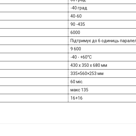
-40 град.
40-60
90 -435
6000
Підтримує до 6 одиниць парале
9 600
-40 - +60°C
430 x 350 x 680 мм
335×560×253 мм
60 міс.
макс 135
16+16