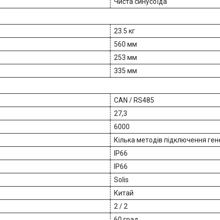
Чиста синусоїда
23.5 кг
560 мм
253 мм
335 мм
CAN / RS485
27,3
6000
Кілька методів підключення ге
IP66
IP66
Solis
Китай
2 / 2
60 град.