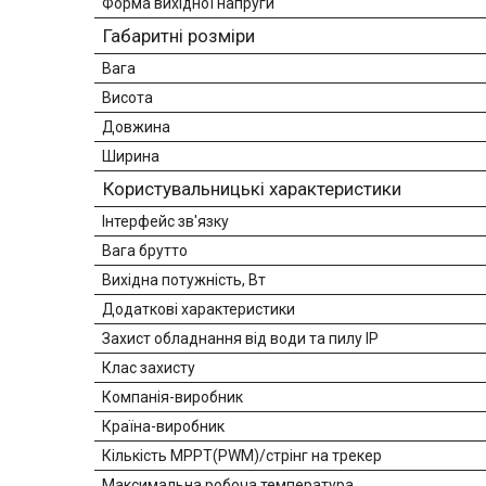
Форма вихідної напруги
Габаритні розміри
Вага
Висота
Довжина
Ширина
Користувальницькі характеристики
Інтерфейс зв'язку
Вага брутто
Вихідна потужність, Вт
Додаткові характеристики
Захист обладнання від води та пилу IP
Клас захисту
Компанія-виробник
Країна-виробник
Кількість MPPT(PWM)/стрінг на трекер
Максимальна робоча температура