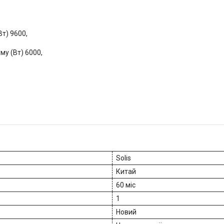
т) 9600,
му (Вт) 6000,
Solis
Китай
60 міс
1
Новий