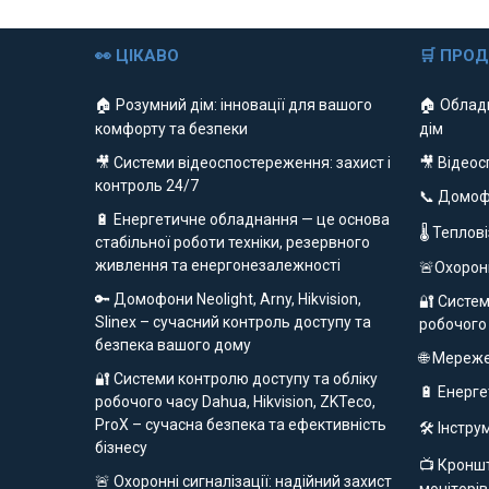
👀 ЦІКАВО
🛒 ПРО
🏠 Розумний дім: інновації для вашого
🏠 Облад
комфорту та безпеки
дім
🎥 Системи відеоспостереження: захист і
🎥 Відео
контроль 24/7
📞 Домо
🔋 Енергетичне обладнання — це основа
🌡 Теплов
стабільної роботи техніки, резервного
живлення та енергонезалежності
🚨Охорон
🔑 Домофони Neolight, Arny, Hikvision,
🔐 Систем
Slinex – сучасний контроль доступу та
робочого
безпека вашого дому
🌐 Мереж
🔐 Системи контролю доступу та обліку
🔋 Енерг
робочого часу Dahua, Hikvision, ZKTeco,
ProX – сучасна безпека та ефективність
🛠️ Інстр
бізнесу
📺 Кроншт
🚨 Охоронні сигналізації: надійний захист