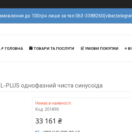
амовлення до 100грн лише за тел 063-3388260(viber,telegra
📌 ГОЛОВНА
🛍️ ТОВАРИ ТА ПОСЛУГИ
🛒 УМОВИ ПОКУПКИ
⭐️ 
-L-PLUS однофазний чиста синусоїда
Немає в наявності
Код:
201890
33 161 ₴