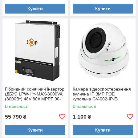
Купити
Купити
Гібридний сонячний інвертор
Камера відеоспостереження
(ДБЖ) LPW-HY-MAX-8000VA
вулична IP ЗMP POE
(8000Вт) 48V 80A MPPT 90-
купольна GV-002-IP-E-
450V Уцінка
DOS24V-30 Уцінка
В наявності
В наявності
55 790
1 100
₴
₴
Купити
Купити