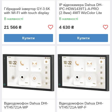
IP відеокамера Dahua DH-
Гібридний інвертор GY-3.6K
IPC-HDW1439T1-A-PRO
with WI-FI with touch display
(2.8мм) 4МП WizColor Lite
В наявності
В наявності
21 566
4 630
₴
₴
Купити
Купити
Відеодомофон Dahua DHI-
Відеодомофон Dahua DHI-
VTH5721A-WP
VTH5721A-WP-F