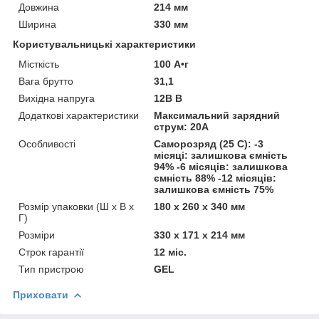
Довжина
214 мм
Ширина
330 мм
Користувальницькі характеристики
Місткість
100 А•г
Вага брутто
31,1
Вихідна напруга
12В В
Додаткові характеристики
Максимальний зарядний
струм: 20А
Особливості
Саморозряд (25 C): -3
місяці: залишкова ємність
94% -6 місяців: залишкова
ємність 88% -12 місяців:
залишкова ємність 75%
Розмір упаковки (Ш х В х
180 x 260 x 340 мм
Г)
Розміри
330 x 171 x 214 мм
Строк гарантії
12 міс.
Тип пристрою
GEL
Приховати