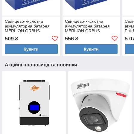
Свинцево-кислотна
Свинцево-кислотна
Свин
акумуляторна батарея
акумуляторна батарея
акум
MERLION ORBUS
MERLION ORBUS
Full
GLO1272F2 12 V 7.2Ah
GLO1272F2 12 V 7.2Ah
65А•
509
556
5 0
₴
₴
Купити
Купити
Акційні пропозиції та новинки