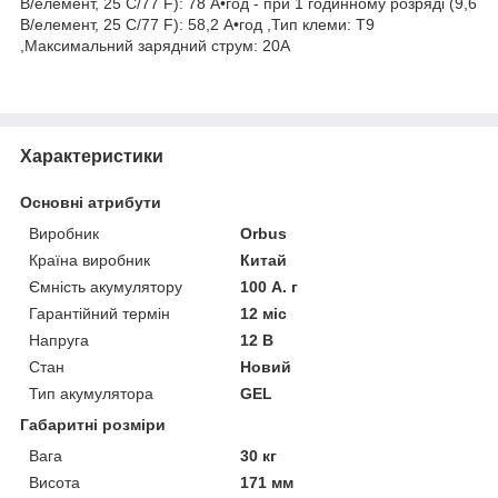
В/елемент, 25 C/77 F): 78 А•год - при 1 годинному розряді (9,6
В/елемент, 25 C/77 F): 58,2 A•год ,Тип клеми: T9
,Максимальний зарядний струм: 20А
Характеристики
Основні атрибути
Виробник
Orbus
Країна виробник
Китай
Ємність акумулятору
100 А. г
Гарантійний термін
12 міс
Напруга
12 В
Стан
Новий
Тип акумулятора
GEL
Габаритні розміри
Вага
30 кг
Висота
171 мм