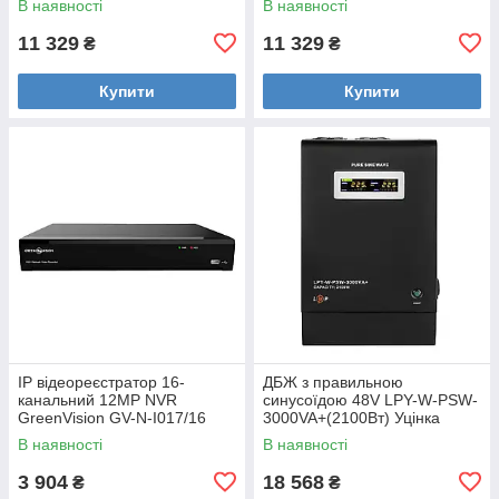
В наявності
В наявності
11 329
11 329
₴
₴
Купити
Купити
IP відеореєстратор 16-
ДБЖ з правильною
канальний 12MP NVR
синусоїдою 48V LPY-W-PSW-
GreenVision GV-N-I017/16
3000VA+(2100Вт) Уцінка
Уцінка
В наявності
В наявності
3 904
18 568
₴
₴