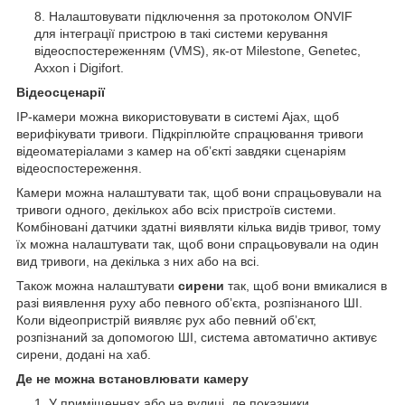
Налаштовувати підключення за протоколом ONVIF
для інтеграції пристрою в такі системи керування
відеоспостереженням (VMS), як-от Milestone, Genetec,
Axxon і Digifort.
Відеосценарії
IP-камери можна використовувати в системі Ajax, щоб
верифікувати тривоги. Підкріплюйте спрацювання тривоги
відеоматеріалами з камер на обʼєкті завдяки сценаріям
відеоспостереження.
Камери можна налаштувати так, щоб вони спрацьовували на
тривоги одного, декількох або всіх пристроїв системи.
Комбіновані датчики здатні виявляти кілька видів тривог, тому
їх можна налаштувати так, щоб вони спрацьовували на один
вид тривоги, на декілька з них або на всі.
Також можна налаштувати
сирени
так, щоб вони вмикалися в
разі виявлення руху або певного обʼєкта, розпізнаного ШІ.
Коли відеопристрій виявляє рух або певний обʼєкт,
розпізнаний за допомогою ШІ, система автоматично активує
сирени, додані на хаб.
Де не можна встановлювати камеру
У приміщеннях або на вулиці, де показники