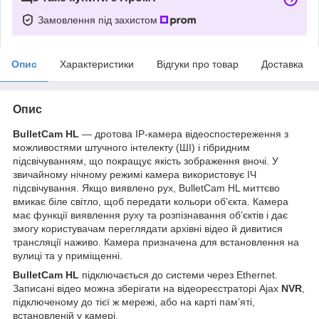
Замовлення під захистом
Опис
Характеристики
Відгуки про товар
Доставка
Опис
BulletCam HL
— дротова IP-камера відеоспостереження з
можливостями штучного інтелекту (ШІ) і гібридним
підсвічуванням, що покращує якість зображення вночі. У
звичайному нічному режимі камера використовує ІЧ
підсвічування. Якщо виявлено рух, BulletCam HL миттєво
вмикає біле світло, щоб передати кольори обʼєкта. Камера
має функції виявлення руху та розпізнавання обʼєктів і дає
змогу користувачам переглядати архівні відео й дивитися
трансляції наживо. Камера призначена для встановлення на
вулиці та у приміщенні.
BulletCam HL
підключається до системи через Ethernet.
Записані відео можна зберігати на відеореєстраторі Ajax
NVR
,
підключеному до тієї ж мережі, або на карті пам’яті,
встановленій у камері.