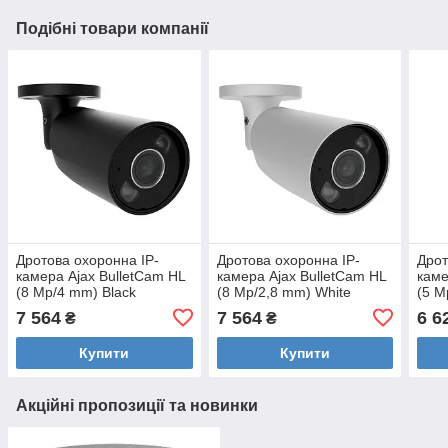
Подібні товари компанії
Дротова охоронна IP-
Дротова охоронна IP-
Дрот
камера Ajax BulletCam HL
камера Ajax BulletCam HL
каме
(8 Mp/4 mm) Black
(8 Mp/2,8 mm) White
(5 M
7 564
7 564
6 6
₴
₴
Купити
Купити
Акційні пропозиції та новинки