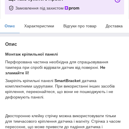
Замовлення під захистом
Опис
Характеристики
Відгуки про товар
Доставка
Опис
Монтаж кріпильної панелі
Перфорована частина необхідна для спрацьовування
тампера при спробі відірвати датчик від поверхні.
Не
зламайте її!
Закріпіть кріпильні панелі
SmartBracket
датчика
комплектними шурупами. При використанні інших засобів
кріплення, переконайтеся, що вони не пошкоджують і не
деформують панелі.
Двосторонню клейку стрічку можна використовувати тільки
для тимчасового кріплення датчика і магніту. Стрічка з часом
пересохне, що може привести до падіння датчика і