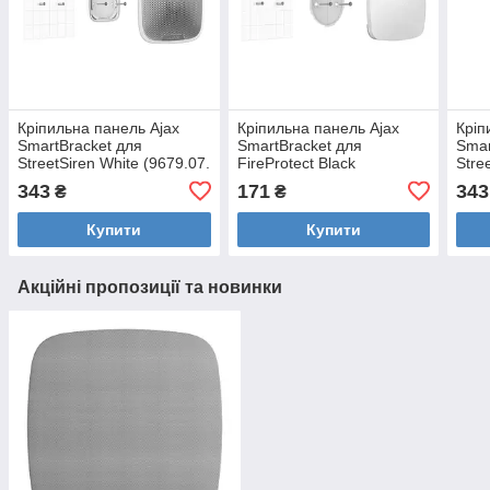
Кріпильна панель Ajax
Кріпильна панель Ajax
Кріп
SmartBracket для
SmartBracket для
Smar
StreetSiren White (9679.07.
FireProtect Black
Stre
WH)
343
171
343
₴
₴
Купити
Купити
Акційні пропозиції та новинки