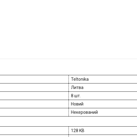
Teltonika
Литва
8 шт.
Новий
Некерований
128 KB