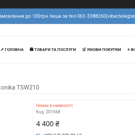
амовлення до 100грн лише за тел 063-3388260(viber,telegra
📌 ГОЛОВНА
🛍️ ТОВАРИ ТА ПОСЛУГИ
🛒 УМОВИ ПОКУПКИ
⭐️ 
tonika TSW210
Немає в наявності
Код:
201568
4 400 ₴