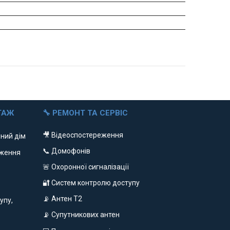
ТАЖ
🔧 РЕМОНТ ТА СЕРВІС
🎥 Відеоспостереження
ний дім
📞 Домофонів
еження
🚨 Охоронної сигналізації
🔐 Систем контролю доступу
📡 Антен Т2
упу,
📡 Супутникових антен