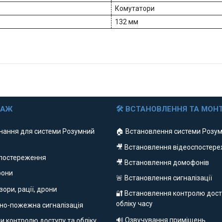
Комутатори
132 мм
ДАЖ
🛠 ВСТАНОВЛЕННЯ ТА МОН
нання для системи Розумний
🏠 Встановлення системи Розум
🎥 Встановлення відеоспостер
спостереження
🎥 Встановлення домофонів
фони
🚨 Встановлення сигналізації
ізори, рації, дрони
🔐 Встановлення контролю дост
обліку часу
но-пожежна сигналізація
🔊 Озвучування приміщень
и контролю доступу та обліку