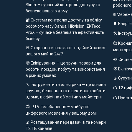
Slinex – сучасний контроль доступу та
робочого
безпека вашого дому
🌐 Мереж
🔐 Системи контролю доступу та обліку
🔋 Енерг
робочого часу Dahua, Hikvision, ZKTeco,
ProX – сучасна безпека та ефективність
🛠️ Інстр
бізнесу
📺 Кроншт
🚨 Охоронні сигналізації: надійний захист
моніторів
вашого майна 24/7
🔊 Систе
🧭 Екіпірування — це зручні товари для
🧭 Екіпір
роботи, поїздок, побуту та використання
в різних умовах
📡 Супут
🔧 Інструменти та електрика — це основа
📺 Т2 ци
зручної, безпечної та ефективної роботи
вдома, в офісі, на об’єкті чи у майстерні
📺 Приста
📺 IPTV-телебачення – майбутнє
цифрового мовлення у вашому домі
📡 Розташування передавачів та номери
Т2 ТВ каналів