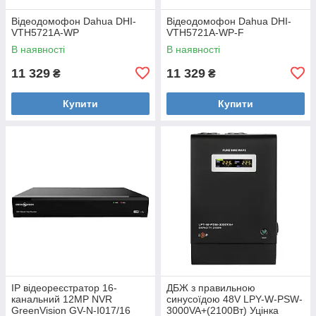
Відеодомофон Dahua DHI-
Відеодомофон Dahua DHI-
VTH5721A-WP
VTH5721A-WP-F
В наявності
В наявності
11 329
11 329
₴
₴
Купити
Купити
IP відеореєстратор 16-
ДБЖ з правильною
канальний 12MP NVR
синусоїдою 48V LPY-W-PSW-
GreenVision GV-N-I017/16
3000VA+(2100Вт) Уцінка