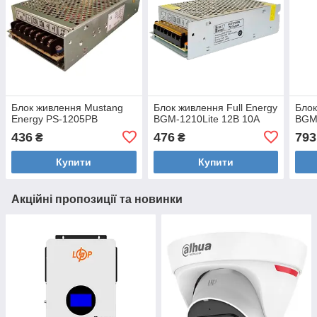
Блок живлення Mustang
Блок живлення Full Energy
Блок
Energy PS-1205PB
BGM-1210Lite 12В 10А
BGM
436
476
793
₴
₴
Купити
Купити
Акційні пропозиції та новинки