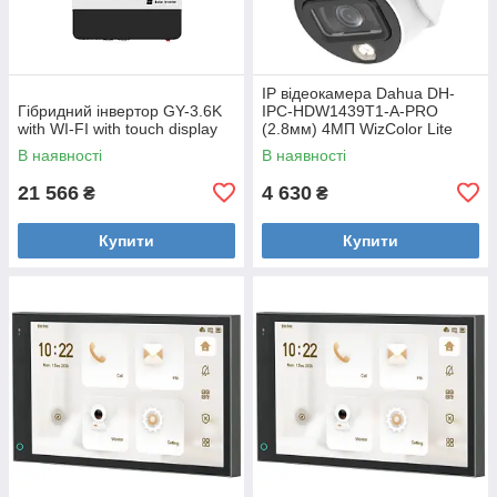
IP відеокамера Dahua DH-
Гібридний інвертор GY-3.6K
IPC-HDW1439T1-A-PRO
with WI-FI with touch display
(2.8мм) 4МП WizColor Lite
В наявності
В наявності
21 566
4 630
₴
₴
Купити
Купити