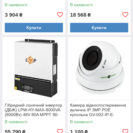
Уцінка
В наявності
В наявності
3 904
18 568
₴
₴
Купити
Купити
Гібридний сонячний інвертор
Камера відеоспостереження
(ДБЖ) LPW-HY-MAX-8000VA
вулична IP ЗMP POE
(8000Вт) 48V 80A MPPT 90-
купольна GV-002-IP-E-
450V Уцінка
DOS24V-30 Уцінка
В наявності
В наявності
55 790
1 100
₴
₴