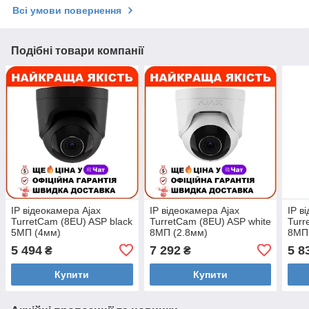
Всі умови повернення
Подібні товари компанії
IP відеокамера Ajax
IP відеокамера Ajax
IP в
TurretCam (8EU) ASP black
TurretCam (8EU) ASP white
Turr
5МП (4мм)
8МП (2.8мм)
8МП
5 494
7 292
5 8
₴
₴
Купити
Купити