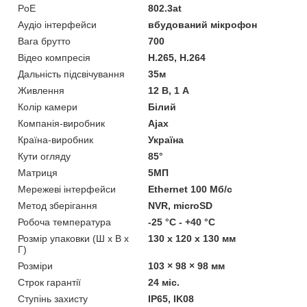
PoE
802.3at
Аудіо інтерфейси
вбудований мікрофон
Вага брутто
700
Відео компресія
H.265, H.264
Дальність підсвічування
35м
Живлення
12 В, 1 А
Колір камери
Білий
Компанія-виробник
Ajax
Країна-виробник
Україна
Кути огляду
85°
Матриця
5МП
Мережеві інтерфейси
Ethernet 100 Мб/с
Метод зберігання
NVR, microSD
Робоча температура
-25 °C - +40 °C
Розмір упаковки (Ш х В х
130 x 120 x 130 мм
Г)
Розміри
103 × 98 × 98 мм
Строк гарантії
24 міс.
Ступінь захисту
IP65, IK08