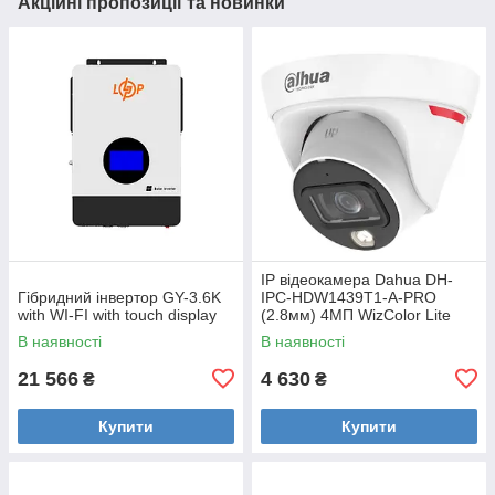
Акційні пропозиції та новинки
IP відеокамера Dahua DH-
Гібридний інвертор GY-3.6K
IPC-HDW1439T1-A-PRO
with WI-FI with touch display
(2.8мм) 4МП WizColor Lite
В наявності
В наявності
21 566
4 630
₴
₴
Купити
Купити