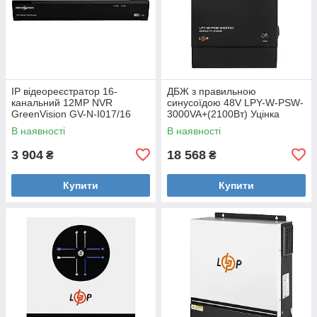
IP відеореєстратор 16-
ДБЖ з правильною
канальний 12MP NVR
синусоїдою 48V LPY-W-PSW-
GreenVision GV-N-I017/16
3000VA+(2100Вт) Уцінка
Уцінка
В наявності
В наявності
3 904
18 568
₴
₴
Купити
Купити