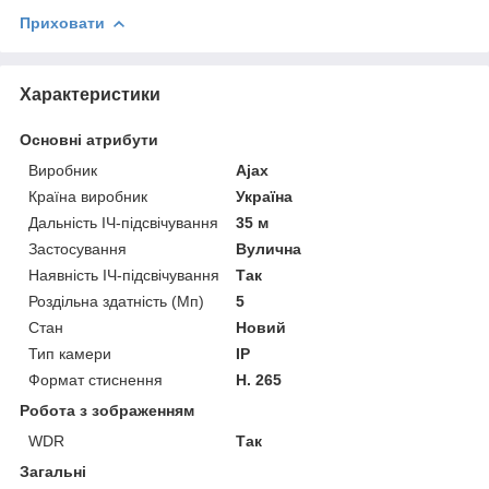
Приховати
Характеристики
Основні атрибути
Виробник
Ajax
Країна виробник
Україна
Дальність ІЧ-підсвічування
35 м
Застосування
Вулична
Наявність ІЧ-підсвічування
Так
Роздільна здатність (Мп)
5
Стан
Новий
Тип камери
IP
Формат стиснення
H. 265
Робота з зображенням
WDR
Так
Загальні