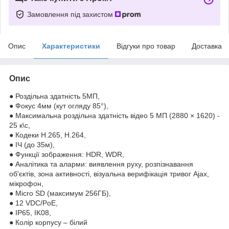
Замовлення під захистом
Опис
Характеристики
Відгуки про товар
Доставка
Опис
● Роздільна здатність 5МП,
● Фокус 4мм (кут огляду 85°),
● Максимальна роздільна здатність відео 5 МП (2880 × 1620) -
25 к\с,
● Кодеки H.265, H.264,
● ІЧ (до 35м),
● Функції зображення: HDR, WDR,
● Аналітика та аларми: виявлення руху, розпізнавання
об'єктів, зона активності, візуальна верифікація тривог Ajax,
мікрофон,
● Micro SD (максимум 256ГБ),
● 12 VDC/PoE,
● IP65, IK08,
● Колір корпусу – білий