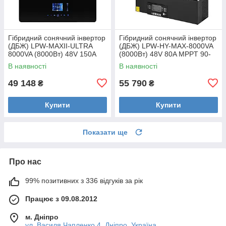
Гібридний сонячний інвертор
Гібридний сонячний інвертор
(ДБЖ) LPW-MAXII-ULTRA
(ДБЖ) LPW-HY-MAX-8000VA
8000VA (8000Вт) 48V 150A
(8000Вт) 48V 80A MPPT 90-
MPPT 90-450V ON-OFF GRID
450V Уцінка
В наявності
В наявності
Уцінка
49 148
55 790
₴
₴
Купити
Купити
Показати ще
Про нас
99% позитивних з 336 відгуків за рік
Працює з 09.08.2012
м. Дніпро
ул. Василя Чапленко 4, Дніпро, Україна