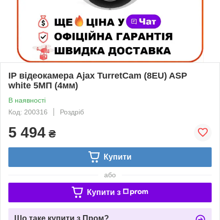
IP відеокамера Ajax TurretCam (8EU) ASP
white 5МП (4мм)
В наявності
Код: 200316
Роздріб
5 494
₴
Купити
або
Купити з
Що таке купити з Пром?