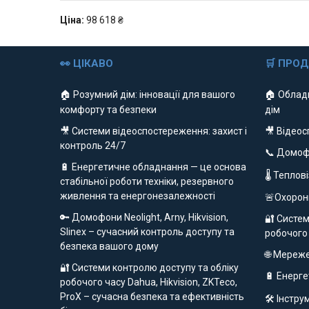
Ціна:
98 618 ₴
👀 ЦІКАВО
🛒 ПРО
🏠 Розумний дім: інновації для вашого
🏠 Облад
комфорту та безпеки
дім
🎥 Системи відеоспостереження: захист і
🎥 Відео
контроль 24/7
📞 Домо
🔋 Енергетичне обладнання — це основа
🌡 Теплов
стабільної роботи техніки, резервного
живлення та енергонезалежності
🚨Охорон
🔑 Домофони Neolight, Arny, Hikvision,
🔐 Систем
Slinex – сучасний контроль доступу та
робочого
безпека вашого дому
🌐 Мереж
🔐 Системи контролю доступу та обліку
🔋 Енерг
робочого часу Dahua, Hikvision, ZKTeco,
ProX – сучасна безпека та ефективність
🛠️ Інстр