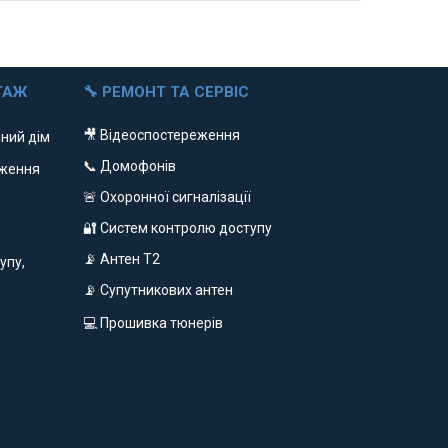
ТАЖ
🔧 РЕМОНТ ТА СЕРВІС
🎥 Відеоспостереження
ний дім
📞 Домофонів
еження
🚨 Охоронної сигналізації
🔐 Систем контролю доступу
📡 Антен Т2
упу,
📡 Супутникових антен
💻 Прошивка тюнерів