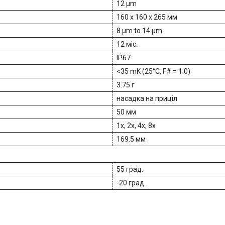
12 μm
160 x 160 x 265 мм
8 μm to 14 μm
12 міс.
IP67
<35 mK (25°C, F# = 1.0)
3.75 г
насадка на приціл
50 мм
1x, 2x, 4x, 8x
169.5 мм
55 град.
-20 град.