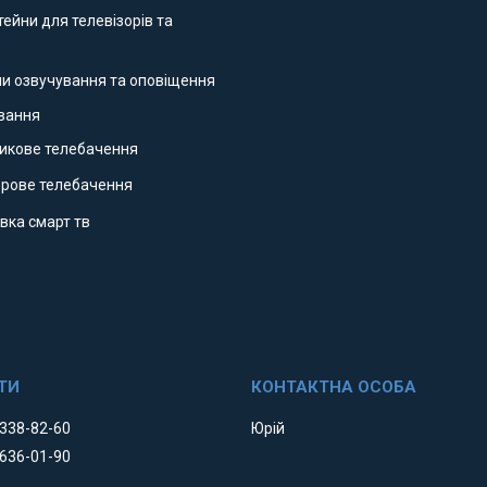
ейни для телевізорів та
ми озвучування та оповіщення
ування
никове телебачення
фрове телебачення
вка смарт тв
 338-82-60
Юрій
 636-01-90