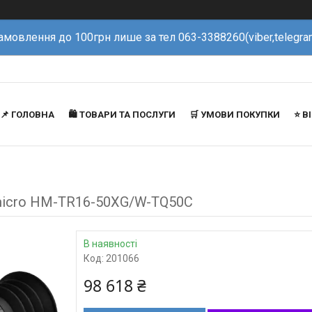
амовлення до 100грн лише за тел 063-3388260(viber,telegra
📌 ГОЛОВНА
🛍️ ТОВАРИ ТА ПОСЛУГИ
🛒 УМОВИ ПОКУПКИ
⭐️ 
kmicro HM-TR16-50XG/W-TQ50C
В наявності
Код:
201066
98 618 ₴