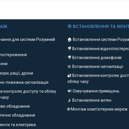
ДАЖ
🛠 ВСТАНОВЛЕННЯ ТА МОН
нання для системи Розумний
🏠 Встановлення системи Розум
🎥 Встановлення відеоспостер
спостереження
🎥 Встановлення домофонів
фони
🚨 Встановлення сигналізації
ізори, рації, дрони
🔐 Встановлення контролю дост
обліку часу
но-пожежна сигналізація
🔊 Озвучування приміщень
и контролю доступу та обліку
 часу
📡 Встановлення антен
еве обладнання
🌐 Монтаж комп'ютерних мереж
етичне обладнання
ументи та електрика