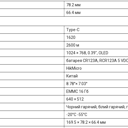
78.2 мм
66.4 мм
Type-C
1620
2600 м
1024 × 768, 0.39″, OLED
батарея CR123A, RCR123A 5 VDC
HikMicro
Китай
8.78°× 7.03°
EMMC 16 Гб
640 × 512
Чорний гарячий, білий гарячий,
-20°C -55°C
169.5 × 78.2 × 66.4 мм