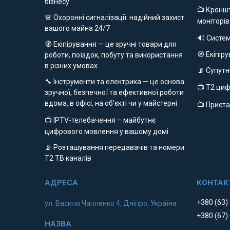
бізнесу
📺 Кроншт
🚨 Охоронні сигналізації: надійний захист
моніторів
вашого майна 24/7
🔊 Систе
🧭 Екіпірування — це зручні товари для
🧭 Екіпір
роботи, поїздок, побуту та використання
в різних умовах
📡 Супут
🔧 Інструменти та електрика — це основа
📺 Т2 ци
зручної, безпечної та ефективної роботи
вдома, в офісі, на об’єкті чи у майстерні
📺 Приста
📺 IPTV-телебачення – майбутнє
цифрового мовлення у вашому домі
📡 Розташування передавачів та номери
Т2 ТВ каналів
+380 (63)
ул. Василя Чапленко 4, Дніпро, Україна
+380 (67)