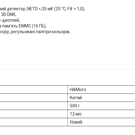
й детектор, NETD <,35 мК (25 °C, F# = 1,0),
 3D DNR,
D-дисплей,
а пам'ять EMMC (16 ГБ),
ору, регульовані палітри кольорів,
HikMicro
Китай
500 г
12 міс
Новий