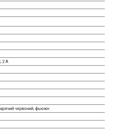
, 2 A
 гарячий червоний, фьюжн