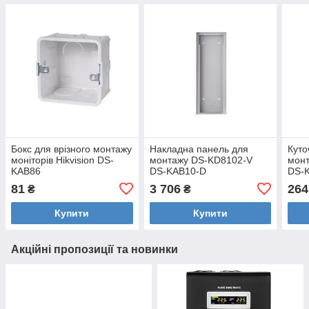
Бокс для врізного монтажу
Накладна панель для
Куто
моніторів Hikvision DS-
монтажу DS-KD8102-V
мон
KAB86
DS-KAB10-D
DS-
81
3 706
264
₴
₴
Купити
Купити
Акційні пропозиції та новинки