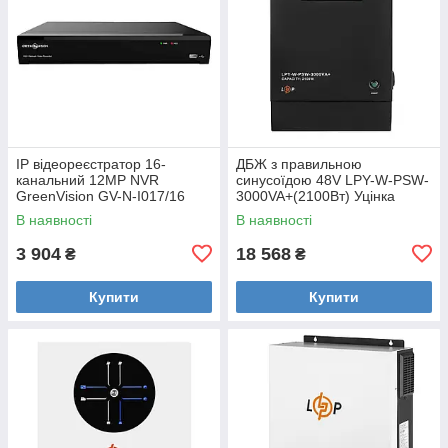
IP відеореєстратор 16-
ДБЖ з правильною
канальний 12MP NVR
синусоїдою 48V LPY-W-PSW-
GreenVision GV-N-I017/16
3000VA+(2100Вт) Уцінка
Уцінка
В наявності
В наявності
3 904
18 568
₴
₴
Купити
Купити