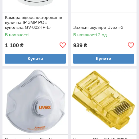
Камера відеоспостереження
вулична IP ЗMP POE
купольна GV-002-IP-E-
Захисні окуляри Uvex i-3
DOS24V-30 Уцінка
В наявності
В наявності 2 од.
1 100
939
₴
₴
Купити
Купити