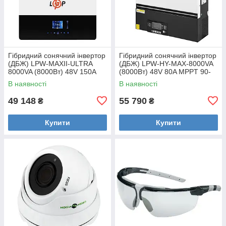
Гібридний сонячний інвертор
Гібридний сонячний інвертор
(ДБЖ) LPW-MAXII-ULTRA
(ДБЖ) LPW-HY-MAX-8000VA
8000VA (8000Вт) 48V 150A
(8000Вт) 48V 80A MPPT 90-
MPPT 90-450V ON-OFF GRID
450V Уцінка
В наявності
В наявності
Уцінка
49 148
55 790
₴
₴
Купити
Купити