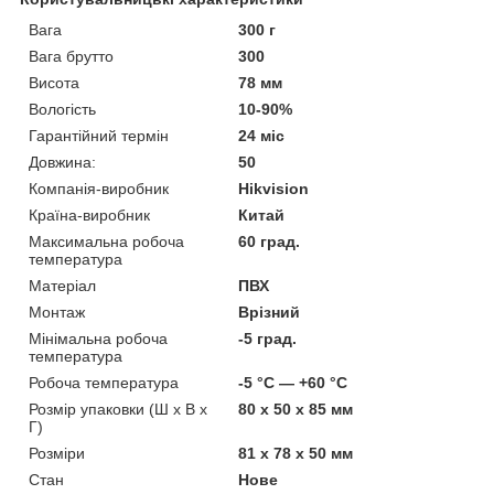
Вага
300 г
Вага брутто
300
Висота
78 мм
Вологість
10-90%
Гарантійний термін
24 міс
Довжина:
50
Компанія-виробник
Hikvision
Країна-виробник
Китай
Максимальна робоча
60 град.
температура
Матеріал
ПВХ
Монтаж
Врізний
Мінімальна робоча
-5 град.
температура
Робоча температура
-5 °C — +60 °C
Розмір упаковки (Ш х В х
80 x 50 x 85 мм
Г)
Розміри
81 х 78 х 50 мм
Стан
Нове