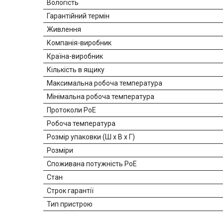
Вологість
Гарантійний термін
Живлення
Компанія-виробник
Країна-виробник
Кількість в ящику
Максимальна робоча температура
Мінімальна робоча температура
Протоколи PoE
Робоча температура
Розмір упаковки (Ш х В х Г)
Розміри
Споживана потужність PoE
Стан
Строк гарантії
Тип пристрою