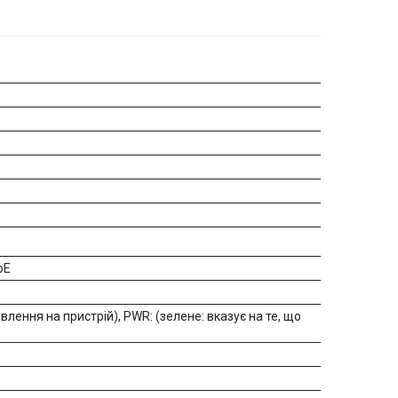
oE
влення на пристрій), PWR: (зелене: вказує на те, що