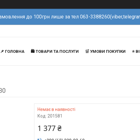
амовлення до 100грн лише за тел 063-3388260(viber,telegra
📌 ГОЛОВНА
🛍️ ТОВАРИ ТА ПОСЛУГИ
🛒 УМОВИ ПОКУПКИ
⭐️ 
30
Немає в наявності
Код:
201581
1 377 ₴