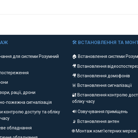
ДАЖ
🛠 ВСТАНОВЛЕННЯ ТА МОН
нання для системи Розумний
🏠 Встановлення системи Розум
🎥 Встановлення відеоспостер
спостереження
🎥 Встановлення домофонів
фони
🚨 Встановлення сигналізації
ізори, рації, дрони
🔐 Встановлення контролю дост
обліку часу
но-пожежна сигналізація
🔊 Озвучування приміщень
и контролю доступу та обліку
 часу
📡 Встановлення антен
еве обладнання
🌐 Монтаж комп'ютерних мереж
етичне обладнання