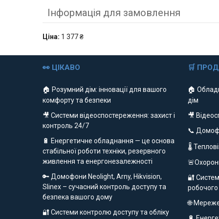
Інформація для замовлення
Ціна:
1 377 ₴
👀 ЦІКАВО
🛒 ПРО
🏠 Розумний дім: інновації для вашого
🏠 Облад
комфорту та безпеки
дім
🎥 Системи відеоспостереження: захист і
🎥 Відео
контроль 24/7
📞 Домо
🔋 Енергетичне обладнання — це основа
🌡 Теплов
стабільної роботи техніки, резервного
живлення та енергонезалежності
🚨Охорон
🔑 Домофони Neolight, Arny, Hikvision,
🔐 Систем
Slinex – сучасний контроль доступу та
робочого
безпека вашого дому
🌐 Мереж
🔐 Системи контролю доступу та обліку
🔋 Енерг