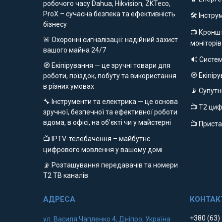
робочого часу Dahua, Hikvision, ZKTeco,
ProX – сучасна безпека та ефективність
🛠️ Інстр
бізнесу
📺 Кроншт
🚨 Охоронні сигналізації: надійний захист
моніторів
вашого майна 24/7
🔊 Систе
🧭 Екіпірування — це зручні товари для
🧭 Екіпір
роботи, поїздок, побуту та використання
в різних умовах
📡 Супут
🔧 Інструменти та електрика — це основа
📺 Т2 ци
зручної, безпечної та ефективної роботи
вдома, в офісі, на об’єкті чи у майстерні
📺 Приста
📺 IPTV-телебачення – майбутнє
цифрового мовлення у вашому домі
📡 Розташування передавачів та номери
Т2 ТВ каналів
+380 (63)
ул. Василя Чапленко 4, Дніпро, Україна