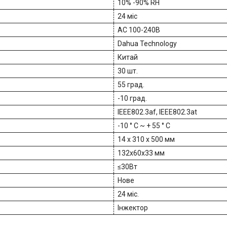
10% -90% RH
24 міс
AC 100-240В
Dahua Technology
Китай
30 шт.
55 град.
-10 град.
IEEE802.3af, IEEE802.3at
-10 ° C ~ + 55 ° C
14 x 310 x 500 мм
132x60x33 мм
≤30Вт
Нове
24 міс.
Інжектор