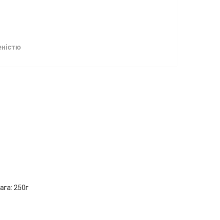
еністю
ага: 250г