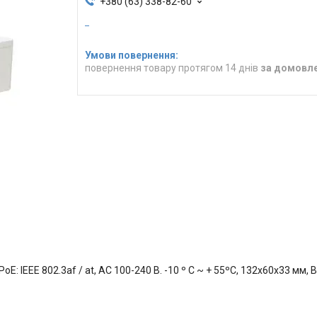
+380 (63) 338-82-60
повернення товару протягом 14 днів
за домовл
E: IEEE 802.3af / at, AC 100-240 B. -10 º С ~ + 55ºС, 132х60х33 мм, В