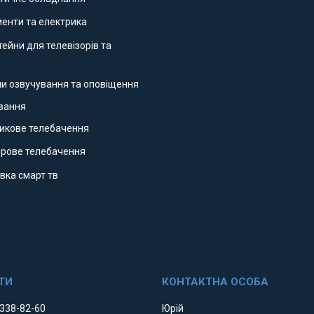
ументи та електрика
ейни для телевізорів та
ми озвучування та оповіщення
ування
никове телебачення
фрове телебачення
вка смарт тв
 338-82-60
Юрій