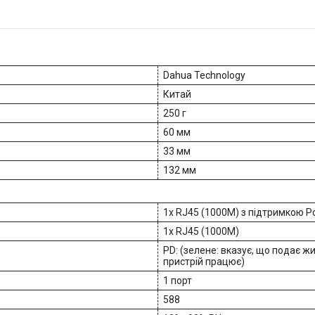
Dahua Technology
Китай
250 г
60 мм
33 мм
132 мм
1x RJ45 (1000M) з підтримкою P
1x RJ45 (1000M)
PD: (зелене: вказує, що подає жи
пристрій працює)
1 порт
588