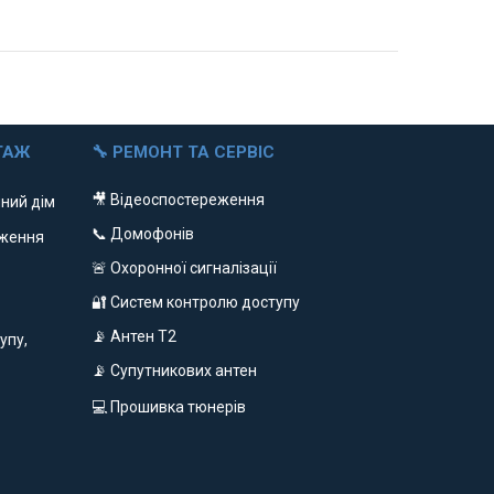
ТАЖ
🔧 РЕМОНТ ТА СЕРВІС
🎥 Відеоспостереження
ний дім
📞 Домофонів
еження
🚨 Охоронної сигналізації
🔐 Систем контролю доступу
📡 Антен Т2
упу,
📡 Супутникових антен
💻 Прошивка тюнерів