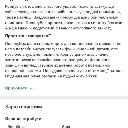
Корпус виготовлено з якісного ударостійкого пластику, що
забезпечує довговічність і надійність як усередині приміщень,
так і на вулиці. Завдяки ідентичному дизайну оригінальному
пристрою, DummyBox органічно впишеться в систему безпеки
Ajax, надаючи додатковий рівень психологічного захисту.
Простота експлуатації
DummyBox ідеально підходить для встановлення в місцях, де
нема потреби використовувати функціональний датчик, але
потрібне візуальне покриття. Корпус допомагає значно
знизити ризик несанкціонованого доступу, оскільки його
зовнішній вигляд створює враження роботи повноцінної
охоронної системи. Це чудове рішення для оптимізації витрат
і підвищення рівня безпеки на будь-якому об'єкті.
Приховати
Характеристики
Основні атрибути
Виробник
Ajax