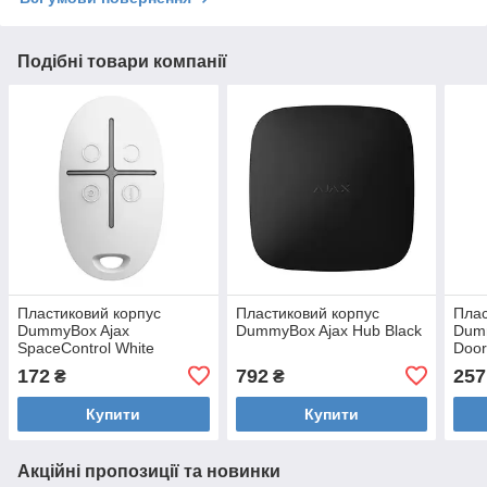
Подібні товари компанії
Пластиковий корпус
Пластиковий корпус
Плас
DummyBox Ajax
DummyBox Ajax Hub Black
Dum
SpaceControl White
Door
172
792
257
₴
₴
Купити
Купити
Акційні пропозиції та новинки