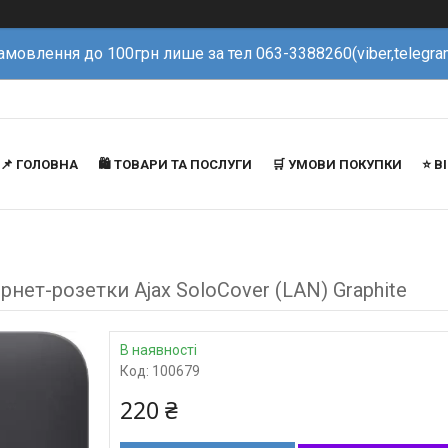
амовлення до 100грн лише за тел 063-3388260(viber,telegra
📌 ГОЛОВНА
🛍️ ТОВАРИ ТА ПОСЛУГИ
🛒 УМОВИ ПОКУПКИ
⭐️ 
нет-розетки Ajax SoloCover (LAN) Graphite
В наявності
Код:
100679
220 ₴