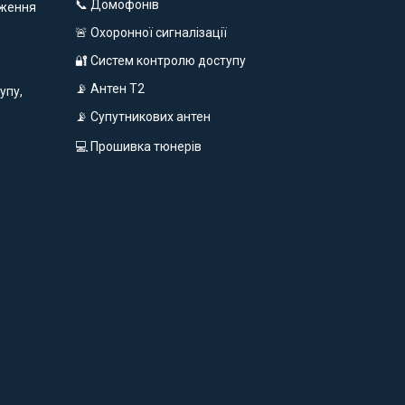
📞 Домофонів
еження
🚨 Охоронної сигналізації
🔐 Систем контролю доступу
📡 Антен Т2
упу,
📡 Супутникових антен
💻 Прошивка тюнерів