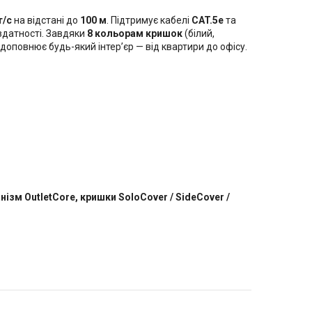
т/с
на відстані до
100 м
. Підтримує кабелі
CAT.5e
та
 здатності. Завдяки
8 кольорам кришок
(білий,
 доповнює будь-який інтер’єр — від квартири до офісу.
ізм OutletCore, кришки SoloCover / SideCover /