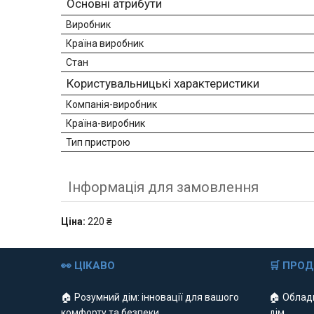
Основні атрибути
Виробник
Країна виробник
Стан
Користувальницькі характеристики
Компанія-виробник
Країна-виробник
Тип пристрою
Інформація для замовлення
Ціна:
220 ₴
👀 ЦІКАВО
🛒 ПРО
🏠 Розумний дім: інновації для вашого
🏠 Облад
комфорту та безпеки
дім