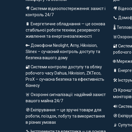
🎥 Системи відеоспостереження: захист і
🎥 Відео
контроль 24/7
📞 Домо
🔋 Енергетичне обладнання — це основа
🌡 Теплов
стабільної роботи техніки, резервного
живлення та енергонезалежності
🚨Охорон
🔑 Домофони Neolight, Arny, Hikvision,
🔐 Систем
Slinex – сучасний контроль доступу та
робочого
безпека вашого дому
🌐 Мереж
🔐 Системи контролю доступу та обліку
🔋 Енерг
робочого часу Dahua, Hikvision, ZKTeco,
ProX – сучасна безпека та ефективність
🛠️ Інстр
бізнесу
📺 Кроншт
🚨 Охоронні сигналізації: надійний захист
моніторів
вашого майна 24/7
🔊 Систе
🧭 Екіпірування — це зручні товари для
🧭 Екіпір
роботи, поїздок, побуту та використання
в різних умовах
📡 Супут
🔧 Інструменти та електрика — це основа