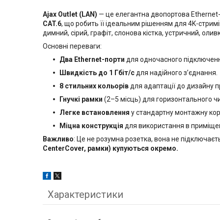
Ajax Outlet (LAN)
— це елегантна двопортова Ethernet-
CAT.6
, що робить її ідеальним рішенням для 4K-стримі
димний, сірий, графіт, слонова кістка, устричний, оли
Основні переваги:
Два Ethernet-порти
для одночасного підключенн
Швидкість до 1 Гбіт/с
для надійного з’єднання.
8 стильних кольорів
для адаптації до дизайну 
Гнучкі рамки
(2–5 місць) для горизонтального ч
Легке встановлення
у стандартну монтажну кор
Міцна конструкція
для використання в приміще
Важливо
: Це не розумна розетка, вона не підключаєт
CenterCover, рамки) купуються окремо.
Характеристики