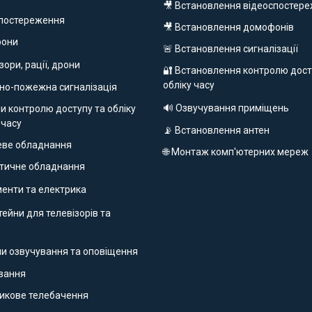
🎥 Встановлення відеоспостер
спостереження
🎥 Встановлення домофонів
фони
🚨 Встановлення сигналізації
ізори, рації, дрони
🔐 Встановлення контролю дост
обліку часу
но-пожежна сигналізація
🔊 Озвучування приміщень
и контролю доступу та обліку
 часу
📡 Встановлення антен
еве обладнання
🌐 Монтаж комп'ютерних мереж
етичне обладнання
ументи та електрика
ейни для телевізорів та
ми озвучування та оповіщення
ування
никове телебачення