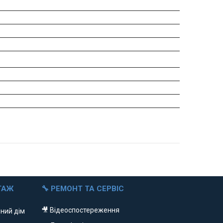
ТАЖ
🔧 РЕМОНТ ТА СЕРВІС
🎥 Відеоспостереження
ний дім