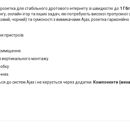
розетка для стабільного дротового інтернету зі швидкістю до
1 Гбі
нгу, онлайн-ігор та інших задач, які потребують високої пропускної
вковий, чорний) та сумісності з вимикачами Ajax, розетка гармонійно
я пристроїв.
приміщення.
и вертикального монтажу.
обку.
ннях.
ься до систем Ajax і не керується через додатки.
Компоненти (механ