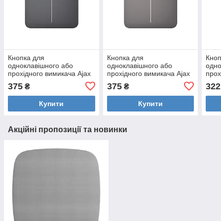
Кнопка для
Кнопка для
Кноп
одноклавішного або
одноклавішного або
одно
прохідного вимикача Ajax
прохідного вимикача Ajax
прох
SoloButton (2-gang)
SoloButton (2-gang)
Solo
375
375
322
₴
₴
Купити
Купити
Акційні пропозиції та новинки