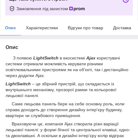
Замовлення під захистом
Опис
Характеристики
Відгуки про товар
Доставка
Опис
З появою
LightSwitch
в екосистемі
Ajax
користувачі
системи отримали можливість керувати різними
освітлювальними пристроями як на об'єкті, так і дистанційно
через додатки Ajax.
LightSwitch
– це збірний пристрій, що складається із
внутрішнього механізму, прозорої рамки та кольорової
лицьової панелі.
Саме лицьова панель бере на себе основну роль, коли
справа доходить до створення дизайну інтер'єру будинку,
квартири чи службового приміщення.
Враховуючи це, компанія Ajax створила різні варіації
лицьової панелі: у формі бічної та центральної клавіші, одно-
та двоклавішні. А оскільки в дизайні інтер'єру колір відіграє