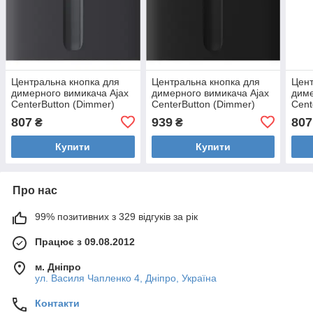
Центральна кнопка для
Центральна кнопка для
Цент
димерного вимикача Ajax
димерного вимикача Ajax
диме
CenterButton (Dimmer)
CenterButton (Dimmer)
Cent
vertical Graphite
vertical Black
verti
807
939
807
₴
₴
Купити
Купити
Про нас
99% позитивних з 329 відгуків за рік
Працює з 09.08.2012
м. Дніпро
ул. Василя Чапленко 4, Дніпро, Україна
Контакти