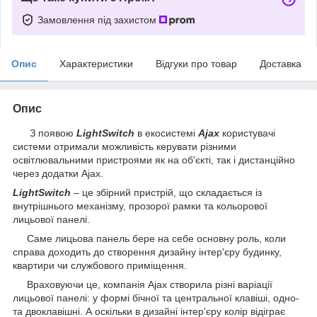
Замовлення під захистом
Опис
Характеристики
Відгуки про товар
Доставка
Опис
З появою
LightSwitch
в екосистемі
Ajax
користувачі
системи отримали можливість керувати різними
освітлювальними пристроями як на об'єкті, так і дистанційно
через додатки Ajax.
LightSwitch
– це збірний пристрій, що складається із
внутрішнього механізму, прозорої рамки та кольорової
лицьової панелі.
Саме лицьова панель бере на себе основну роль, коли
справа доходить до створення дизайну інтер'єру будинку,
квартири чи службового приміщення.
Враховуючи це, компанія Ajax створила різні варіації
лицьової панелі: у формі бічної та центральної клавіші, одно-
та двоклавішні. А оскільки в дизайні інтер'єру колір відіграє