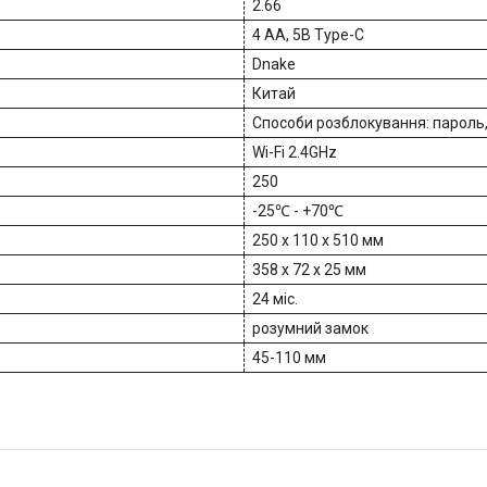
2.66
4 AA, 5В Type-C
Dnake
Китай
Способи розблокування: пароль,
Wi-Fi 2.4GHz
250
-25℃ - +70℃
250 x 110 x 510 мм
358 x 72 x 25 мм
24 міс.
розумний замок
45-110 мм