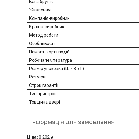
Вага брутто
Живлення
Компанія-виробник
Країна-виробник
Метод роботи
Особливості
Пам'ять карт і подій
Робоча температура
Розмір упаковки (Ш х В х Г)
Розміри
Строк гарантії
Тип пристрою
Товщина двері
Інформація для замовлення
Ціна:
8 202 ₴