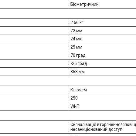
Біометричний
2.66 кг
72 мм
24 міс
25 мм
70 град.
-25 град.
358 мм
Ключем
250
Wi-Fi
Сигналізація вторгнення/сповіщ
несанкціонований доступ