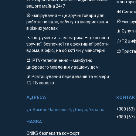
моніторів
вашого майна 24/7
🔊 Систе
🧭 Екіпірування — це зручні товари для
🧭 Екіпір
роботи, поїздок, побуту та використання
в різних умовах
📡 Супут
🔧 Інструменти та електрика — це основа
📺 Т2 ци
зручної, безпечної та ефективної роботи
вдома, в офісі, на об’єкті чи у майстерні
📺 Приста
📺 IPTV-телебачення – майбутнє
цифрового мовлення у вашому домі
📡 Розташування передавачів та номери
Т2 ТВ каналів
+380 (63)
ул. Василя Чапленко 4, Дніпро, Україна
+380 (67)
ONIKS безпека та комфорт