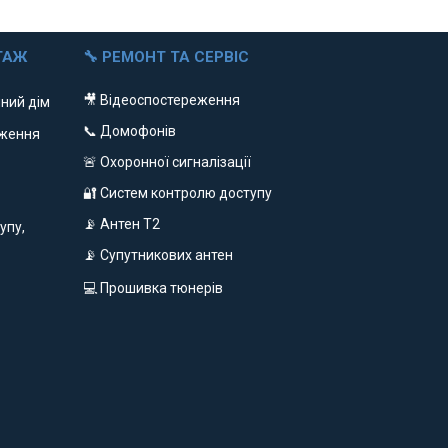
ТАЖ
🔧 РЕМОНТ ТА СЕРВІС
🎥 Відеоспостереження
ний дім
📞 Домофонів
еження
🚨 Охоронної сигналізації
🔐 Систем контролю доступу
📡 Антен Т2
упу,
📡 Супутникових антен
💻 Прошивка тюнерів