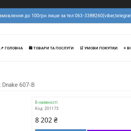
амовлення до 100грн лише за тел 063-3388260(viber,telegra
📌 ГОЛОВНА
🛍️ ТОВАРИ ТА ПОСЛУГИ
🛒 УМОВИ ПОКУПКИ
⭐️ 
 Dnake 607-B
В наявності
Код:
201173
8 202 ₴