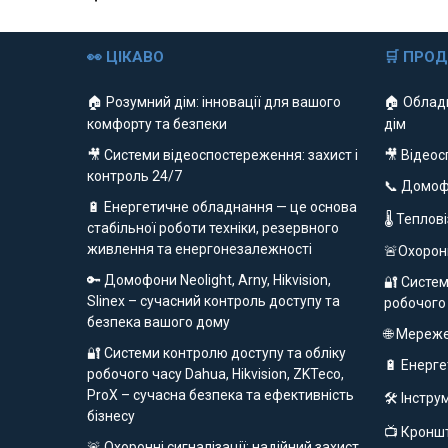
👀 ЦІКАВО
🛒 ПРО
🏠 Розумний дім: інновації для вашого
🏠 Облад
комфорту та безпеки
дім
🎥 Системи відеоспостереження: захист і
🎥 Відео
контроль 24/7
📞 Домо
🔋 Енергетичне обладнання — це основа
🌡 Теплов
стабільної роботи техніки, резервного
живлення та енергонезалежності
🚨Охорон
🔑 Домофони Neolight, Arny, Hikvision,
🔐 Систем
Slinex – сучасний контроль доступу та
робочого
безпека вашого дому
🌐 Мереж
🔐 Системи контролю доступу та обліку
🔋 Енерг
робочого часу Dahua, Hikvision, ZKTeco,
ProX – сучасна безпека та ефективність
🛠️ Інстр
бізнесу
📺 Кроншт
🚨 Охоронні сигналізації: надійний захист