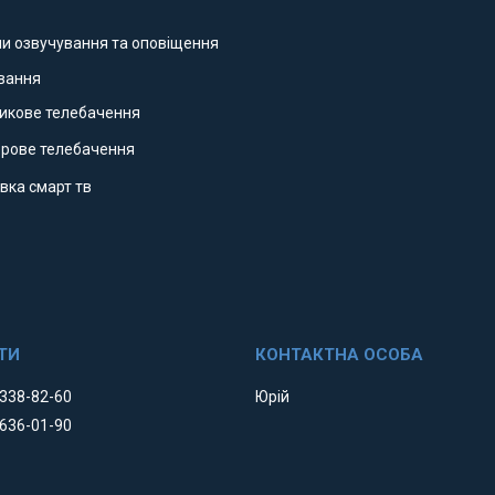
ми озвучування та оповіщення
ування
никове телебачення
фрове телебачення
вка смарт тв
 338-82-60
Юрій
 636-01-90