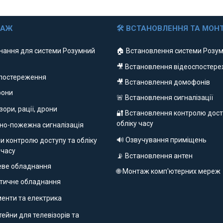
ДАЖ
🛠 ВСТАНОВЛЕННЯ ТА МОН
нання для системи Розумний
🏠 Встановлення системи Розум
🎥 Встановлення відеоспостер
спостереження
🎥 Встановлення домофонів
фони
🚨 Встановлення сигналізації
ізори, рації, дрони
🔐 Встановлення контролю дост
обліку часу
но-пожежна сигналізація
🔊 Озвучування приміщень
и контролю доступу та обліку
 часу
📡 Встановлення антен
еве обладнання
🌐 Монтаж комп'ютерних мереж
етичне обладнання
ументи та електрика
ейни для телевізорів та