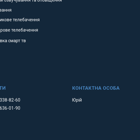
ми озвучування та оповіщення
ування
никове телебачення
фрове телебачення
вка смарт тв
 338-82-60
Юрій
 636-01-90