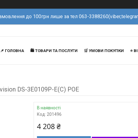
амовлення до 100грн лише за тел 063-3388260(viber,telegra
📌 ГОЛОВНА
🛍️ ТОВАРИ ТА ПОСЛУГИ
🛒 УМОВИ ПОКУПКИ
⭐️ 
vision DS-3E0109P-E(C) POE
В наявності
Код:
201496
4 208 ₴