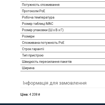
Потужність споживання
Протоколи PoE
Робоча температура
Розмір таблиці MAC
Розмір упаковки (Ш х В х Г)
Розміри
Споживана потужність PoE
Строк гарантії
Тип пристрою
Швидкість пересилання пакетів
Ширина
Інформація для замовлення
Ціна:
4 208 ₴