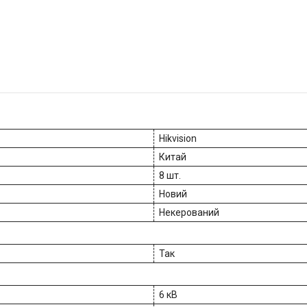
Hikvision
Китай
8 шт.
Новий
Некерований
Так
6 кВ