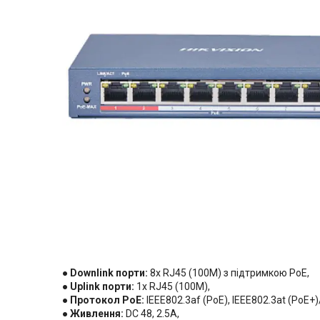
●
Downlink порти:
8x RJ45 (100M) з підтримкою PoE,
●
Uplink порти:
1x RJ45 (100M),
●
Протокол PoE:
IEEE802.3af (PoE), IEEE802.3at (PoE+
●
Живлення:
DC 48, 2.5А,