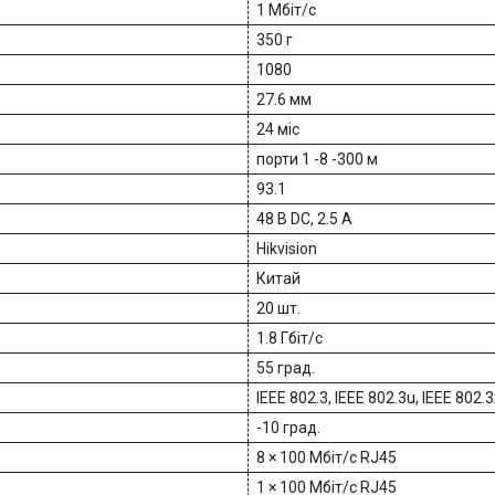
1 Мбіт/с
350 г
1080
27.6 мм
24 міс
порти 1 -8 -300 м
93.1
48 В DC, 2.5 A
Hikvision
Китай
20 шт.
1.8 Гбіт/с
55 град.
IEEE 802.3, IEEE 802.3u, IEEE 802.3
-10 град.
8 × 100 Мбіт/с RJ45
1 × 100 Мбіт/с RJ45