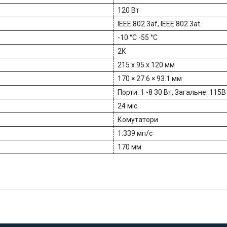
120 Вт
IEEE 802.3af, IEEE 802.3at
-10 °C -55 °C
2К
215 x 95 x 120 мм
170 × 27.6 × 93.1 мм
Порти: 1 -8 30 Вт, Загальне: 115В
24 міс.
Комутатори
1.339 мп/с
170 мм