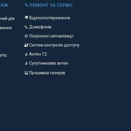
ТАЖ
🔧 РЕМОНТ ТА СЕРВІС
🎥 Відеоспостереження
ний дім
📞 Домофонів
еження
🚨 Охоронної сигналізації
🔐 Систем контролю доступу
📡 Антен Т2
упу,
📡 Супутникових антен
💻 Прошивка тюнерів