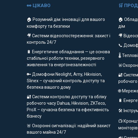
👀 ЦІКАВО
🛒 ПРО
🏠 Розумний дім: інновації для вашого
🏠 Облад
комфорту та безпеки
дім
🎥 Системи відеоспостереження: захист і
🎥 Відео
контроль 24/7
📞 Домо
🔋 Енергетичне обладнання — це основа
🌡 Теплов
стабільної роботи техніки, резервного
живлення та енергонезалежності
🚨Охорон
🔑 Домофони Neolight, Arny, Hikvision,
🔐 Систем
Slinex – сучасний контроль доступу та
робочого
безпека вашого дому
🌐 Мереж
🔐 Системи контролю доступу та обліку
🔋 Енерг
робочого часу Dahua, Hikvision, ZKTeco,
ProX – сучасна безпека та ефективність
🛠️ Інстр
бізнесу
📺 Кроншт
🚨 Охоронні сигналізації: надійний захист
моніторів
вашого майна 24/7