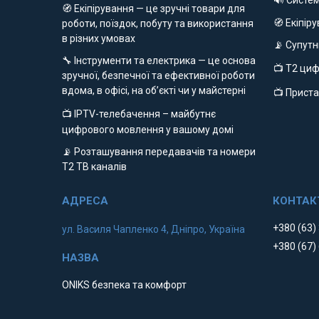
🔊 Систе
🧭 Екіпірування — це зручні товари для
🧭 Екіпір
роботи, поїздок, побуту та використання
в різних умовах
📡 Супут
🔧 Інструменти та електрика — це основа
📺 Т2 ци
зручної, безпечної та ефективної роботи
вдома, в офісі, на об’єкті чи у майстерні
📺 Приста
📺 IPTV-телебачення – майбутнє
цифрового мовлення у вашому домі
📡 Розташування передавачів та номери
Т2 ТВ каналів
+380 (63)
ул. Василя Чапленко 4, Дніпро, Україна
+380 (67)
ONIKS безпека та комфорт