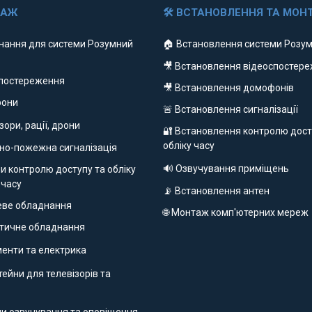
ДАЖ
🛠 ВСТАНОВЛЕННЯ ТА МОН
нання для системи Розумний
🏠 Встановлення системи Розум
🎥 Встановлення відеоспостер
спостереження
🎥 Встановлення домофонів
фони
🚨 Встановлення сигналізації
ізори, рації, дрони
🔐 Встановлення контролю дост
обліку часу
но-пожежна сигналізація
🔊 Озвучування приміщень
и контролю доступу та обліку
 часу
📡 Встановлення антен
еве обладнання
🌐 Монтаж комп'ютерних мереж
етичне обладнання
ументи та електрика
ейни для телевізорів та