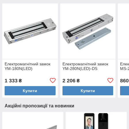
Електромагнітний замок
Електромагнітний замок
Елек
YM-180N(LED)
YM-280N(LED)-DS
MS-
1 333
2 206
860
₴
₴
Купити
Купити
Акційні пропозиції та новинки