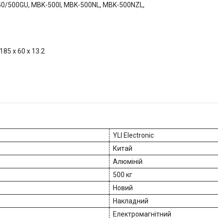
50/500GU, MBK-500I, MBK-500NL, MBK-500NZL,
185 х 60 х 13.2
YLI Electronic
Китай
Алюміній
500 кг
Новий
Накладний
Електромагнітний