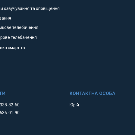
ми озвучування та оповіщення
ування
никове телебачення
фрове телебачення
вка смарт тв
 338-82-60
Юрій
 636-01-90