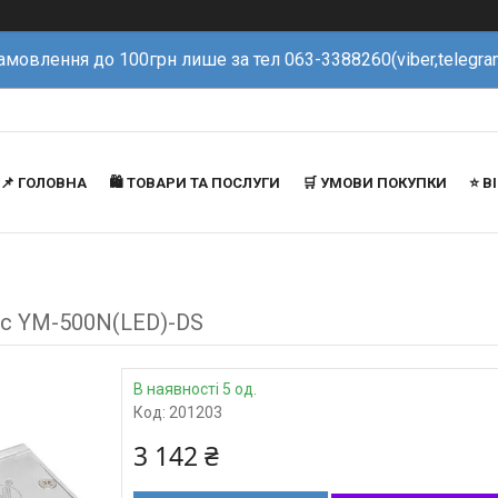
амовлення до 100грн лише за тел 063-3388260(viber,telegra
📌 ГОЛОВНА
🛍️ ТОВАРИ ТА ПОСЛУГИ
🛒 УМОВИ ПОКУПКИ
⭐️ 
nic YM-500N(LED)-DS
В наявності 5 од.
Код:
201203
3 142 ₴