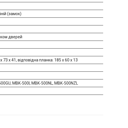
ній (замок)
чиком дверей
 73 х 41, відповідна планка: 185 х 60 х 13
500GU, MBK-500I, MBK-500NL, MBK-500NZL