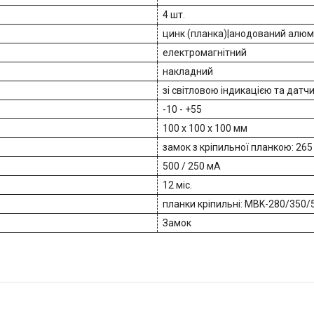
4 шт.
цинк (планка)|анодований алюмі
електромагнітний
накладний
зі світловою індикацією та дат
-10 - +55
100 x 100 x 100 мм
замок з кріпильної планкою: 265 х
500 / 250 мА
12 міс.
планки кріпильні: MBK-280/350/
Замок