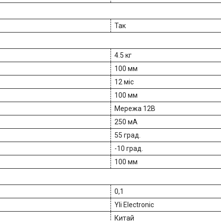
Так
4.5 кг
100 мм
12 міс
100 мм
Мережа 12В
250 мА
55 град.
-10 град.
100 мм
0,1
Yli Electronic
Китай