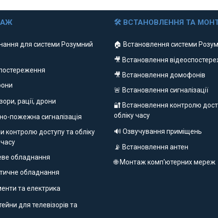
ДАЖ
🛠 ВСТАНОВЛЕННЯ ТА МОН
нання для системи Розумний
🏠 Встановлення системи Розум
🎥 Встановлення відеоспостер
спостереження
🎥 Встановлення домофонів
фони
🚨 Встановлення сигналізації
ізори, рації, дрони
🔐 Встановлення контролю дост
обліку часу
но-пожежна сигналізація
🔊 Озвучування приміщень
и контролю доступу та обліку
 часу
📡 Встановлення антен
еве обладнання
🌐 Монтаж комп'ютерних мереж
етичне обладнання
ументи та електрика
ейни для телевізорів та