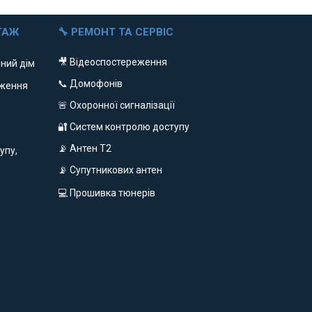
ТАЖ
🔧 РЕМОНТ ТА СЕРВІС
🎥 Відеоспостереження
ний дім
📞 Домофонів
еження
🚨 Охоронної сигналізації
🔐 Систем контролю доступу
📡 Антен Т2
упу,
📡 Супутникових антен
💻 Прошивка тюнерів