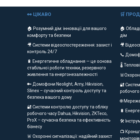
👀 ЦІКАВО
🛒 ПРО
🏠 Розумний дім: інновації для вашого
🏠 Облад
комфорту та безпеки
дім
🎥 Системи відеоспостереження: захист і
🎥 Відео
контроль 24/7
📞 Домо
🔋 Енергетичне обладнання — це основа
🌡 Теплов
стабільної роботи техніки, резервного
живлення та енергонезалежності
🚨Охорон
🔑 Домофони Neolight, Arny, Hikvision,
🔐 Систем
Slinex – сучасний контроль доступу та
робочого
безпека вашого дому
🌐 Мереж
🔐 Системи контролю доступу та обліку
🔋 Енерг
робочого часу Dahua, Hikvision, ZKTeco,
ProX – сучасна безпека та ефективність
🛠️ Інстр
бізнесу
📺 Кроншт
🚨 Охоронні сигналізації: надійний захист
моніторів