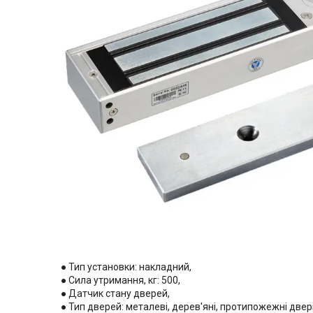
● Тип установки: накладний,
● Сила утримання, кг: 500,
● Датчик стану дверей,
● Тип дверей: металеві, дерев'яні, протипожежні двері