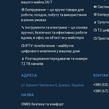
вашого майна 24/7
🔊 Систе
🧭 Екіпірування — це зручні товари для
🧭 Екіпір
роботи, поїздок, побуту та використання
в різних умовах
📡 Супут
🔧 Інструменти та електрика — це основа
📺 Т2 ци
зручної, безпечної та ефективної роботи
вдома, в офісі, на об’єкті чи у майстерні
📺 Приста
📺 IPTV-телебачення – майбутнє
цифрового мовлення у вашому домі
📡 Розташування передавачів та номери
Т2 ТВ каналів
+380 (63)
ул. Василя Чапленко 4, Дніпро, Україна
+380 (67)
ONIKS безпека та комфорт