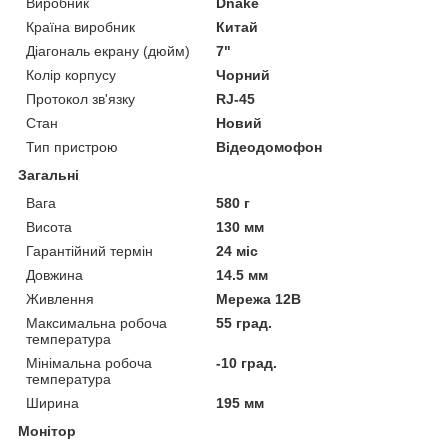
Виробник
Dnake
Країна виробник
Китай
Діагональ екрану (дюйм)
7"
Колір корпусу
Чорний
Протокол зв'язку
RJ-45
Стан
Новий
Тип пристрою
Відеодомофон
Загальні
Вага
580 г
Висота
130 мм
Гарантійний термін
24 міс
Довжина
14.5 мм
Живлення
Мережа 12В
Максимальна робоча
55 град.
температура
Мінімальна робоча
-10 град.
температура
Ширина
195 мм
Монітор