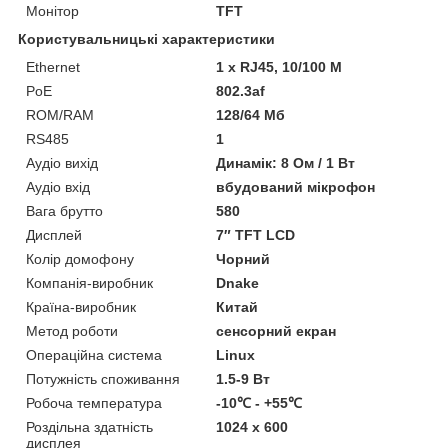
Монітор
TFT
Користувальницькі характеристики
Ethernet
1 x RJ45, 10/100 M
PoE
802.3af
ROM/RAM
128/64 Мб
RS485
1
Аудіо вихід
Динамік: 8 Ом / 1 Вт
Аудіо вхід
вбудований мікрофон
Вага брутто
580
Дисплей
7″ TFT LCD
Колір домофону
Чорний
Компанія-виробник
Dnake
Країна-виробник
Китай
Метод роботи
сенсорний екран
Операційна система
Linux
Потужність споживання
1.5-9 Вт
Робоча температура
-10℃ - +55℃
Роздільна здатність
1024 x 600
дисплея