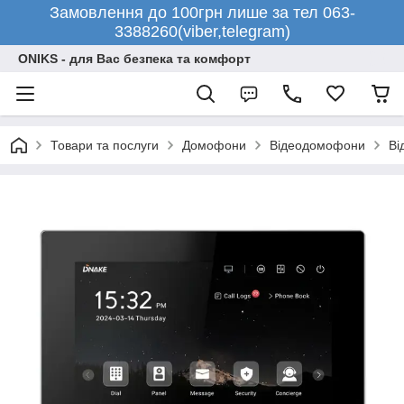
Замовлення до 100грн лише за тел 063-
3388260(viber,telegram)
ONIKS - для Вас безпека та комфорт
Товари та послуги
Домофони
Відеодомофони
Ві