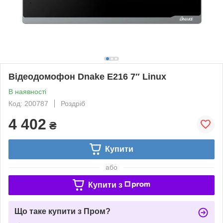
Відеодомофон Dnake E216 7″ Linux
В наявності
Код: 200787
Роздріб
4 402
₴
Купити
або
Купити з
Що таке купити з Пром?