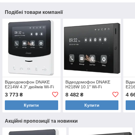
Подібні товари компанії
Відеодомофон DNAKE
Відеодомофон DNAKE
Від
E214W 4.3″ дюймів Wi-Fi
H218W 10.1″ Wi-Fi
E216
3 773
8 482
4 6
₴
₴
Купити
Купити
Акційні пропозиції та новинки