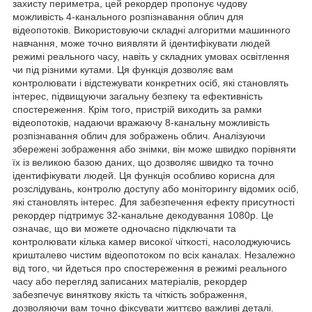
захисту периметра, цей рекордер пропонує чудову
можливість 4-канального розпізнавання облич для
відеопотоків. Використовуючи складні алгоритми машинного
навчання, може точно виявляти й ідентифікувати людей
режимі реального часу, навіть у складних умовах освітлення
чи під різними кутами. Ця функція дозволяє вам
контролювати і відстежувати конкретних осіб, які становлять
інтерес, підвищуючи загальну безпеку та ефективність
спостереження. Крім того, пристрій виходить за рамки
відеопотоків, надаючи вражаючу 8-канальну можливість
розпізнавання облич для зображень облич. Аналізуючи
збережені зображення або знімки, він може швидко порівняти
їх із великою базою даних, що дозволяє швидко та точно
ідентифікувати людей. Ця функція особливо корисна для
розслідувань, контролю доступу або моніторингу відомих осіб,
які становлять інтерес. Для забезпечення ефекту присутності
рекордер підтримує 32-канальне декодування 1080p. Це
означає, що ви можете одночасно підключати та
контролювати кілька камер високої чіткості, насолоджуючись
кришталево чистим відеопотоком по всіх каналах. Незалежно
від того, чи йдеться про спостереження в режимі реального
часу або перегляд записаних матеріалів, рекордер
забезпечує виняткову якість та чіткість зображення,
дозволяючи вам точно фіксувати життєво важливі деталі.