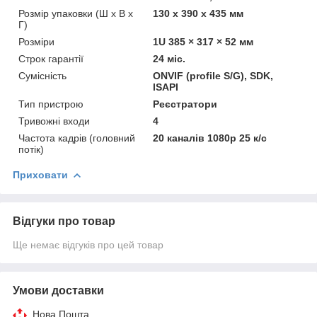
Розмір упаковки (Ш х В х
130 x 390 x 435 мм
Г)
Розміри
1U 385 × 317 × 52 мм
Строк гарантії
24 міс.
Сумісність
ONVIF (profile S/G), SDK,
ISAPI
Тип пристрою
Реєстратори
Тривожні входи
4
Частота кадрів (головний
20 каналів 1080p 25 к/с
потік)
Приховати
Відгуки про товар
Ще немає відгуків про цей товар
Умови доставки
Нова Пошта