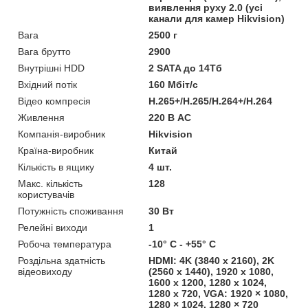
виявлення руху 2.0 (усі
канали для камер Hikvision)
Вага
2500 г
Вага брутто
2900
Внутрішні HDD
2 SATA до 14Тб
Вхідний потік
160 Мбіт/с
Відео компресія
H.265+/H.265/H.264+/H.264
Живлення
220 В АС
Компанія-виробник
Hikvision
Країна-виробник
Китай
Кількість в ящику
4 шт.
Макс. кількість
128
користувачів
Потужність споживання
30 Вт
Релейні виходи
1
Робоча температура
-10° C - +55° C
Роздільна здатність
HDMI: 4K (3840 x 2160), 2K
відеовиходу
(2560 x 1440), 1920 x 1080,
1600 x 1200, 1280 x 1024,
1280 x 720, VGA: 1920 × 1080,
1280 × 1024, 1280 × 720