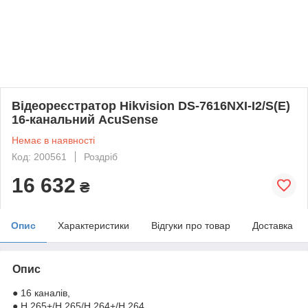
Відеореєстратор Hikvision DS-7616NXI-I2/S(E)
16-канальний AcuSense
Немає в наявності
Код: 200561
Роздріб
16 632
₴
Опис
Характеристики
Відгуки про товар
Доставка
Опис
● 16 каналів,
● H.265+/H.265/H.264+/H.264,