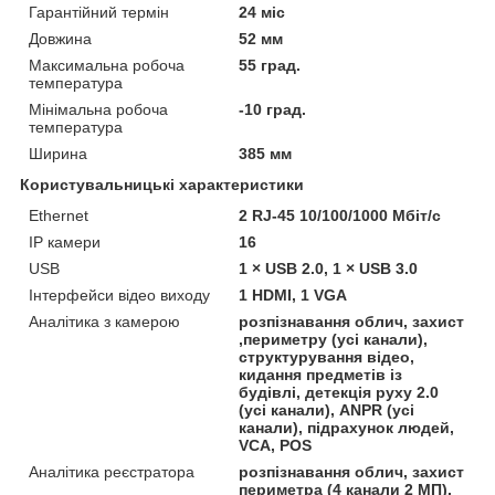
Гарантійний термін
24 міс
Довжина
52 мм
Максимальна робоча
55 град.
температура
Мінімальна робоча
-10 град.
температура
Ширина
385 мм
Користувальницькі характеристики
Ethernet
2 RJ-45 10/100/1000 Мбіт/с
IP камери
16
USB
1 × USB 2.0, 1 × USB 3.0
Інтерфейси відео виходу
1 HDMI, 1 VGA
Аналітика з камерою
розпізнавання облич, захист
,периметру (усі канали),
структурування відео,
кидання предметів із
будівлі, детекція руху 2.0
(усі канали), ANPR (усі
канали), підрахунок людей,
VCA, POS
Аналітика реєстратора
розпізнавання облич, захист
периметра (4 канали 2 МП),