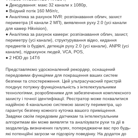
● Декодування: макс 32 канали х 1080р,
● Вхідний потік 160 Мбіт/с,
● Аналітика за рахунок NVR: розпізнавання облич, захист
периметра (4 канали 2 МП), виявлення руху 2.0 (усі канали
для камер Hikvision),
● Аналітика за рахунок камери: розпізнавання облич, захист,
периметру (усі канали), структурування відео, кидання
предметів із будівлі, детекція руху 2.0 (усі канали), ANPR (усі
канали), підрахунок людей, VCA, POS,
● 2 HDD до 14Тб
Представляємо удосконалений рекордер, оснащений
передовими функціями для покращення ваших систем
безпеки та спостереження. Цей ультрасучасний пристрій
поєднує потужну функціональність з інтелектуальними
технологіями, розробленими для забезпечення комплексного
захисту і точної ідентифікації. Реєстратор може похвалитися
надійною 4-канальною системою захисту периметра, що
гарантує безпеку кожного куточка вашого приміщення.
Завдяки своїм передовим датчикам та інтелектуальним
алгоритмам він може виявляти та аналізувати рухи та дії в
заздалегідь визначених галузях, попереджаючи вас про будь-
які потенційні загрози чи підозрілу поведінку. На додаток до