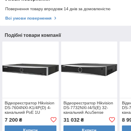
Повернення товару впродовж 14 днів за домовленістю
Всі умови повернення
Подібні товари компанії
Відеореєстратор Hikvision
Відеореєстратор Hikvision
Віде
DS-7604NXI-K1/4P(D) 4-
DS-7732NXI-I4/S(E) 32-
DS-7
канальний PoE 1U
канальний AcuSense
кана
AcuSense
Acu
7 200
31 032
8 9
₴
₴
Купити
Купити