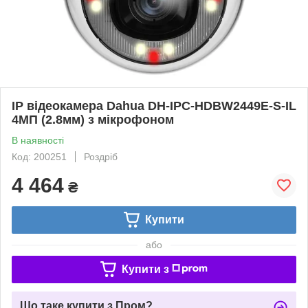
IP відеокамера Dahua DH-IPC-HDBW2449E-S-IL
4МП (2.8мм) з мікрофоном
В наявності
Код: 200251
Роздріб
4 464
₴
Купити
або
Купити з
Що таке купити з Пром?