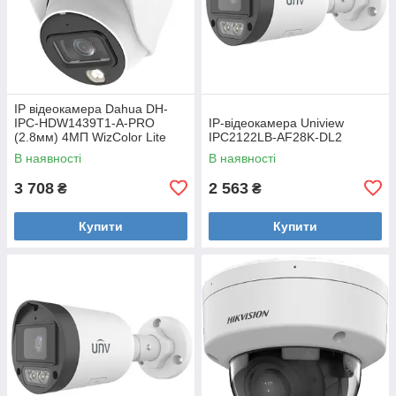
IP відеокамера Dahua DH-
IPC-HDW1439T1-A-PRO
IP-відеокамера Uniview
(2.8мм) 4МП WizColor Lite
IPC2122LB-AF28K-DL2
В наявності
В наявності
3 708
2 563
₴
₴
Купити
Купити