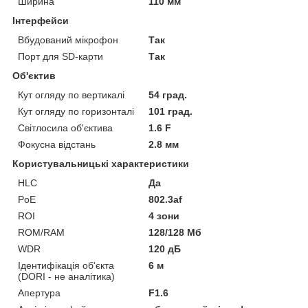
Ширина
110 мм
Інтерфейси
Вбудований мікрофон
Так
Порт для SD-карти
Так
Об'єктив
Кут огляду по вертикалі
54 град.
Кут огляду по горизонталі
101 град.
Світлосила об'єктива
1.6 F
Фокусна відстань
2.8 мм
Користувальницькі характеристики
HLC
Да
PoE
802.3af
ROI
4 зони
ROM/RAM
128/128 Мб
WDR
120 дБ
Ідентифікація об'єкта
6 м
(DORI - не аналітика)
Апертура
F1.6