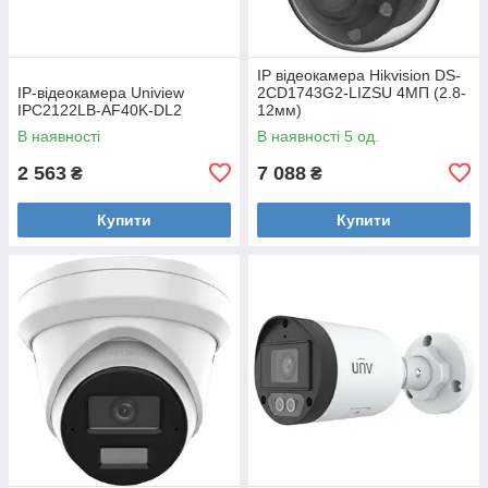
IP відеокамера Hikvision DS-
IP-відеокамера Uniview
2CD1743G2-LIZSU 4МП (2.8-
IPC2122LB-AF40K-DL2
12мм)
В наявності
В наявності 5 од.
2 563
7 088
₴
₴
Купити
Купити