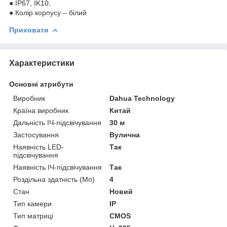
● IP67, IK10,
● Колір корпусу – білий
Приховати
Характеристики
Основні атрибути
Виробник
Dahua Technology
Країна виробник
Китай
Дальність ІЧ-підсвічування
30 м
Застосування
Вулична
Наявність LED-
Так
підсвічування
Наявність ІЧ-підсвічування
Так
Роздільна здатність (Мп)
4
Стан
Новий
Тип камери
IP
Тип матриці
CMOS