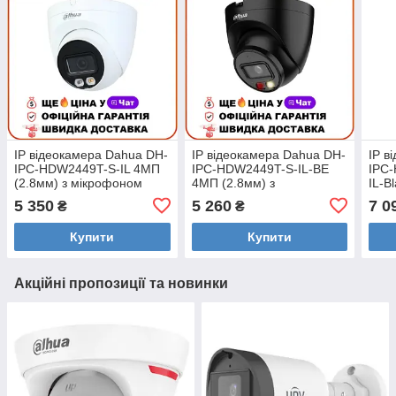
IP відеокамера Dahua DH-
IP відеокамера Dahua DH-
IP в
IPC-HDW2449T-S-IL 4МП
IPC-HDW2449T-S-IL-BE
IPC
(2.8мм) з мікрофоном
4МП (2.8мм) з
IL-B
мікрофоном
5 350
5 260
7 0
₴
₴
Купити
Купити
Акційні пропозиції та новинки