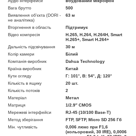
Аудіо інтерфейси
вбудований мікрофон
Вага брутто
500
Виявлення об'єкта (DORI -
63 м
не аналітика)
Вторгнення в область
Підтримує
Відео компресія
H.265, H.264, H.264H, Smart
H.265+, Smart H.264+
Дальність підсвічування
30 м
Колір камери
Білий
Компанія-виробник
Dahua Technology
Країна-виробник
Китай
Кути огляду
Г: 101°, В: 54°, Д: 120°
Кількість в ящику
20 шт.
Кількість потоків
2
Матеріал
Метал
Матриця
1/2.9″ CMOS
Мережеві інтерфейси
RJ-45 (10/100 Base-T)
Метод зберігання
FTP, SFTP, Micro SD 256 Гб
Мін. чутливість
0,006 люкс при F1,6
(кольоровий, 30 IRE), 0,0006