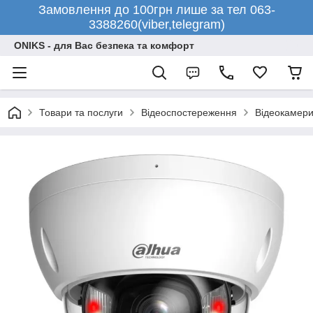
Замовлення до 100грн лише за тел 063-
3388260(viber,telegram)
ONIKS - для Вас безпека та комфорт
Товари та послуги
Відеоспостереження
Відеокамери