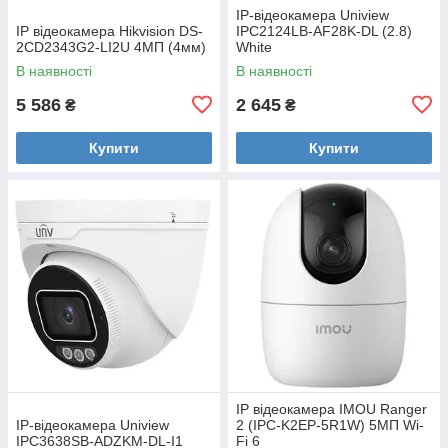
IP-відеокамера Uniview
IP відеокамера Hikvision DS-
IPC2124LB-AF28K-DL (2.8)
2CD2343G2-LI2U 4МП (4мм)
White
В наявності
В наявності
5 586
2 645
₴
₴
Купити
Купити
IP відеокамера IMOU Ranger
IP-відеокамера Uniview
2 (IPC-K2EP-5R1W) 5МП Wi-
IPC3638SB-ADZKM-DL-I1
Fi 6