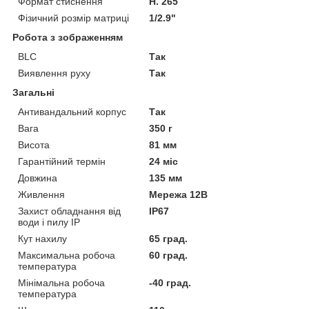
Формат стиснення
H. 265
Фізичний розмір матриці
1/2.9"
Робота з зображенням
BLC
Так
Виявлення руху
Так
Загальні
Антивандальний корпус
Так
Вага
350 г
Висота
81 мм
Гарантійний термін
24 міс
Довжина
135 мм
Живлення
Мережа 12В
Захист обладнання від
IP67
води і пилу IP
Кут нахилу
65 град.
Максимальна робоча
60 град.
температура
Мінімальна робоча
-40 град.
температура