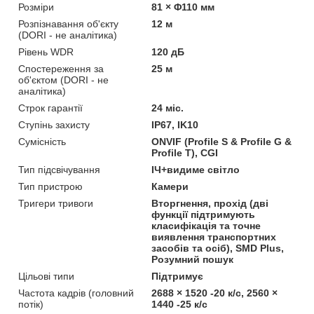
Розміри
81 × Φ110 мм
Розпізнавання об'єкту
12 м
(DORI - не аналітика)
Рівень WDR
120 дБ
Спостереження за
25 м
об'єктом (DORI - не
аналітика)
Строк гарантії
24 міс.
Ступінь захисту
IP67, IK10
Сумісність
ONVIF (Profile S & Profile G &
Profile T), CGI
Тип підсвічування
ІЧ+видиме світло
Тип пристрою
Камери
Тригери тривоги
Вторгнення, прохід (дві
функції підтримують
класифікація та точне
виявлення транспортних
засобів та осіб), SMD Plus,
Розумний пошук
Цільові типи
Підтримує
Частота кадрів (головний
2688 × 1520 -20 к/с, 2560 ×
потік)
1440 -25 к/с