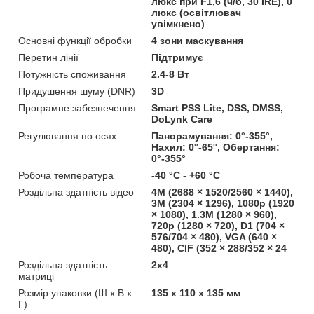
люкс при F1,6 (ч/б, 30 IRE), 0
люкс (освітлювач
увімкнено)
Основні функції обробки
4 зони маскування
Перетин лінії
Підтримує
Потужність споживання
2.4-8 Вт
Придушення шуму (DNR)
3D
Програмне забезпечення
Smart PSS Lite, DSS, DMSS,
DoLynk Care
Регулювання по осях
Панорамування: 0°-355°,
Нахил: 0°-65°, Обертання:
0°-355°
Робоча температура
-40 °C - +60 °C
Роздільна здатність відео
4M (2688 × 1520/2560 × 1440),
3M (2304 × 1296), 1080p (1920
× 1080), 1.3M (1280 × 960),
720p (1280 × 720), D1 (704 ×
576/704 × 480), VGA (640 ×
480), CIF (352 × 288/352 × 24
Роздільна здатність
2x4
матриці
Розмір упаковки (Ш х В х
135 x 110 x 135 мм
Г)