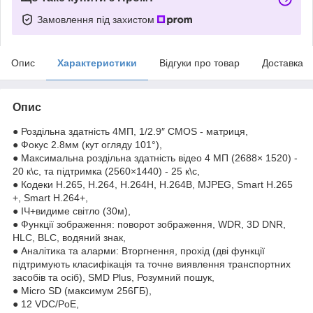
Замовлення під захистом
Опис
Характеристики
Відгуки про товар
Доставка
Опис
● Роздільна здатність 4МП, 1/2.9″ CMOS - матриця,
● Фокус 2.8мм (кут огляду 101°),
● Максимальна роздільна здатність відео 4 МП (2688× 1520) -
20 к\с, та підтримка (2560×1440) - 25 к\с,
● Кодеки H.265, H.264, H.264H, H.264B, MJPEG, Smart H.265
+, Smart H.264+,
● ІЧ+видиме світло (30м),
● Функції зображення: поворот зображення, WDR, 3D DNR,
HLC, BLC, водяний знак,
● Аналітика та аларми: Вторгнення, прохід (дві функції
підтримують класифікація та точне виявлення транспортних
засобів та осіб), SMD Plus, Розумний пошук,
● Micro SD (максимум 256ГБ),
● 12 VDC/PoE,