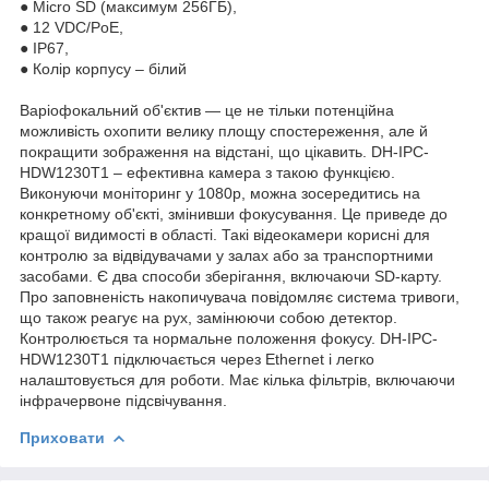
● Micro SD (максимум 256ГБ),
● 12 VDC/PoE,
● IP67,
● Колір корпусу – білий
Варіофокальний об'єктив — це не тільки потенційна
можливість охопити велику площу спостереження, але й
покращити зображення на відстані, що цікавить. DH-IPC-
HDW1230T1 – ефективна камера з такою функцією.
Виконуючи моніторинг у 1080p, можна зосередитись на
конкретному об'єкті, змінивши фокусування. Це приведе до
кращої видимості в області. Такі відеокамери корисні для
контролю за відвідувачами у залах або за транспортними
засобами. Є два способи зберігання, включаючи SD-карту.
Про заповненість накопичувача повідомляє система тривоги,
що також реагує на рух, замінюючи собою детектор.
Контролюється та нормальне положення фокусу. DH-IPC-
HDW1230T1 підключається через Ethernet і легко
налаштовується для роботи. Має кілька фільтрів, включаючи
інфрачервоне підсвічування.
Приховати