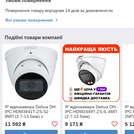
Умови повернення
Повернення товару впродовж 14 днів за домовленістю
Всі умови повернення
Подібні товари компанії
IP відеокамера Dahua DH-
IP відеокамера Dahua DH-
IP в
IPC-HDW3841T-ZS-S2
IPC-HDW2449T-ZS-IL 4МП
IPC
8МП (2.7-13.5мм) з
(2.7-13.5мм)
2МП 
мікрофоном
11 592
9 171
5 1
₴
₴