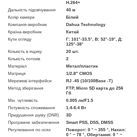
H.264+
Дальність підсвічування
40 м
Колір камери
Білий
Компанія-виробник
Dahua Technology
Країна-виробник
Китай
Кути огляду
Г: 101°-33.5°, В: 52°-19°, Д:
125°-38°
Кількість в ящику
20 шт.
Кількість потоків
2
Матеріал
Метал/пластик
Матриця
1/2.8″ CMOS
Мережеві інтерфейси
RJ -45 (10/100Base -T)
Метод зберігання
FTP, Micro SD карта до 256
Гб
Мін. чутливість
0.005 лк/F1.5
Потужність споживання
1.4-6.4 Вт
Придушення шуму (DNR)
3D
Програмне забезпечення
Smart PSS, DSS, DMSS
Регулювання по осях
Поворот: 0 ° ~ 355 °, Нахил:
0 ° ~ 78 °, Обертання: 0 ° ~