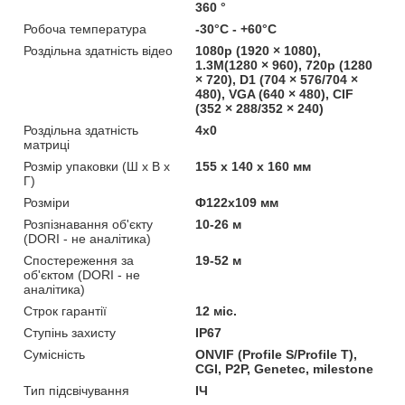
360 °
Робоча температура
-30°C - +60°C
Роздільна здатність відео
1080p (1920 × 1080),
1.3M(1280 × 960), 720p (1280
× 720), D1 (704 × 576/704 ×
480), VGA (640 × 480), CIF
(352 × 288/352 × 240)
Роздільна здатність
4x0
матриці
Розмір упаковки (Ш х В х
155 x 140 x 160 мм
Г)
Розміри
Ф122х109 мм
Розпізнавання об'єкту
10-26 м
(DORI - не аналітика)
Спостереження за
19-52 м
об'єктом (DORI - не
аналітика)
Строк гарантії
12 міс.
Ступінь захисту
IP67
Сумісність
ONVIF (Profile S/Profile T),
CGI, P2P, Genetec, milestone
Тип підсвічування
ІЧ