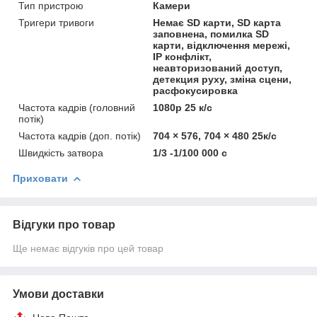
Тип пристрою
Камери
Тригери тривоги
Немає SD карти, SD карта
заповнена, помилка SD
карти, відключення мережі,
IP конфлікт,
неавторизований доступ,
детекция руху, зміна сцени,
расфокусировка
Частота кадрів (головний
1080p 25 к/с
потік)
Частота кадрів (доп. потік)
704 × 576, 704 × 480 25к/с
Швидкість затвора
1/3 -1/100 000 с
Приховати
Відгуки про товар
Ще немає відгуків про цей товар
Умови доставки