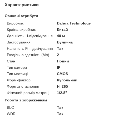
Характеристики
Основні атрибути
Виробник
Dahua Technology
Країна виробник
Китай
Дальність ІЧ-підсвічування
40 м
Застосування
Вулична
Наявність ІЧ-підсвічування
Так
Роздільна здатність (Мп)
2
Стан
Новий
Тип камери
IP
Тип матриці
CMOS
Форм-фактор
Купольний
Формат стиснення
H. 265
Фізичний розмір матриці
1/2.8"
Робота з зображенням
BLC
Так
WDR
Так