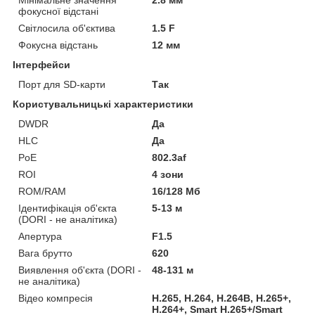
фокусної відстані
Світлосила об'єктива
1.5 F
Фокусна відстань
12 мм
Інтерфейси
Порт для SD-карти
Так
Користувальницькі характеристики
DWDR
Да
HLC
Да
PoE
802.3af
ROI
4 зони
ROM/RAM
16/128 Mб
Ідентифікація об'єкта
5-13 м
(DORI - не аналітика)
Апертура
F1.5
Вага брутто
620
Виявлення об'єкта (DORI -
48-131 м
не аналітика)
Відео компресія
H.265, H.264, H.264B, H.265+,
H.264+, Smart H.265+/Smart