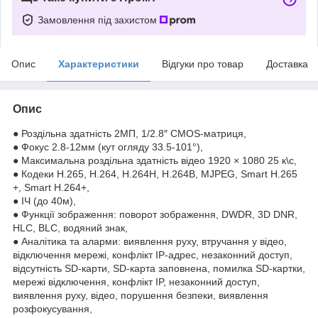
Замовлення під захистом
Опис
Характеристики
Відгуки про товар
Доставка
Опис
● Роздільна здатність 2МП, 1/2.8″ CMOS-матриця,
● Фокус 2.8-12мм (кут огляду 33.5-101°),
● Максимальна роздільна здатність відео 1920 × 1080 25 к\с,
● Кодеки H.265, H.264, H.264H, H.264B, MJPEG, Smart H.265
+, Smart H.264+,
● ІЧ (до 40м),
● Функції зображення: поворот зображення, DWDR, 3D DNR,
HLC, BLC, водяний знак,
● Аналітика та аларми: виявлення руху, втручання у відео,
відключення мережі, конфлікт IP-адрес, незаконний доступ,
відсутність SD-карти, SD-карта заповнена, помилка SD-картки,
мережі відключення, конфлікт IP, незаконний доступ,
виявлення руху, відео, порушення безпеки, виявлення
розфокусування,