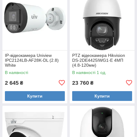
IP-відеокамера Uniview
PTZ відеокамера Hikvision
IPC2124LB-AF28K-DL (2.8)
DS-2DE4425IWG1-E 4МП
White
(4.8-120мм)
В наявності
В наявності 1 од.
2 645
23 760
₴
₴
Купити
Купити