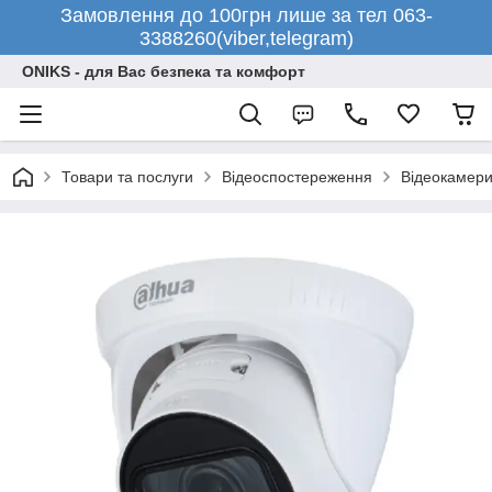
Замовлення до 100грн лише за тел 063-
3388260(viber,telegram)
ONIKS - для Вас безпека та комфорт
Товари та послуги
Відеоспостереження
Відеокамери