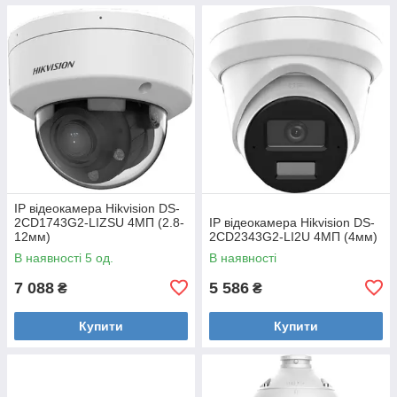
IP відеокамера Hikvision DS-
2CD1743G2-LIZSU 4МП (2.8-
IP відеокамера Hikvision DS-
12мм)
2CD2343G2-LI2U 4МП (4мм)
В наявності 5 од.
В наявності
7 088
5 586
₴
₴
Купити
Купити