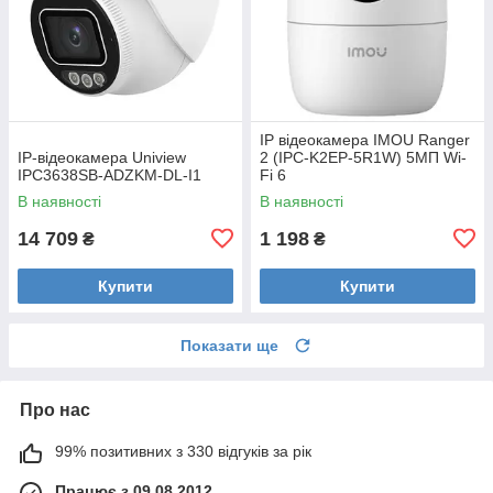
IP відеокамера IMOU Ranger
IP-відеокамера Uniview
2 (IPC-K2EP-5R1W) 5МП Wi-
IPC3638SB-ADZKM-DL-I1
Fi 6
В наявності
В наявності
14 709
1 198
₴
₴
Купити
Купити
Показати ще
Про нас
99% позитивних з 330 відгуків за рік
Працює з 09.08.2012