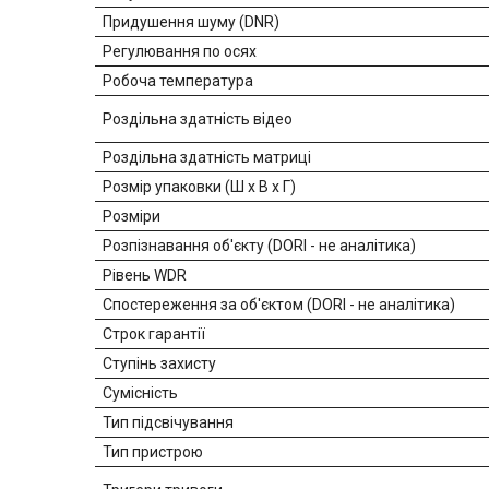
Придушення шуму (DNR)
Регулювання по осях
Робоча температура
Роздільна здатність відео
Роздільна здатність матриці
Розмір упаковки (Ш х В х Г)
Розміри
Розпізнавання об'єкту (DORI - не аналітика)
Рівень WDR
Спостереження за об'єктом (DORI - не аналітика)
Строк гарантії
Ступінь захисту
Сумісність
Тип підсвічування
Тип пристрою