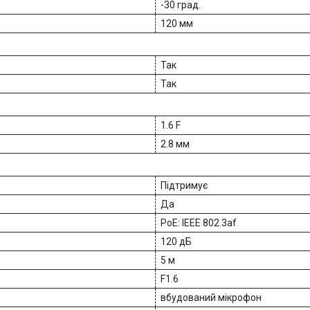
-30 град.
120 мм
Так
Так
1.6 F
2.8 мм
Підтримує
Да
PoE: IEEE 802.3af
120 дБ
5 м
F1.6
вбудований мікрофон