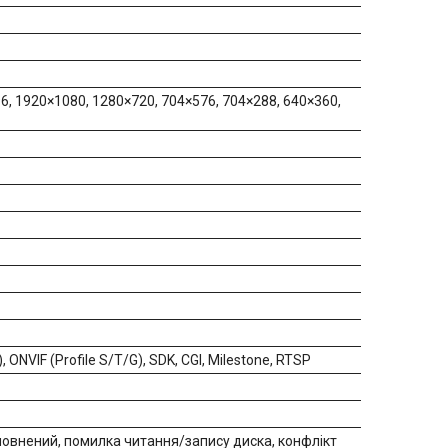
, 1920×1080, 1280×720, 704×576, 704×288, 640×360,
 ONVIF (Profile S/T/G), SDK, CGI, Milestone, RTSP
аповнений, помилка читання/запису диска, конфлікт