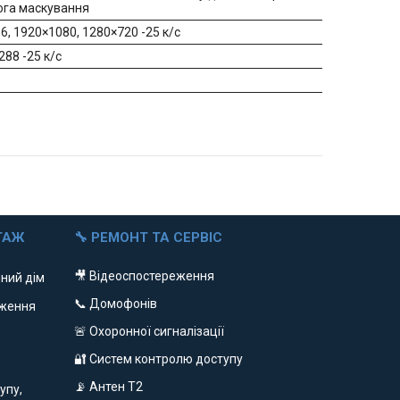
вога маскування
, 1920×1080, 1280×720 -25 к/с
288 -25 к/с
ТАЖ
🔧 РЕМОНТ ТА СЕРВІС
🎥 Відеоспостереження
ний дім
📞 Домофонів
еження
🚨 Охоронної сигналізації
🔐 Систем контролю доступу
📡 Антен Т2
упу,