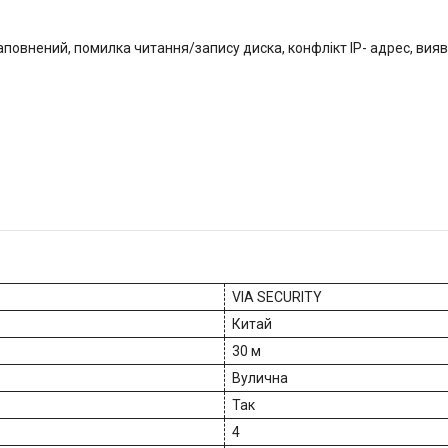
 заповнений, помилка читання/запису диска, конфлікт IP- адрес, вия
VIA SECURITY
Китай
30 м
Вулична
Так
4