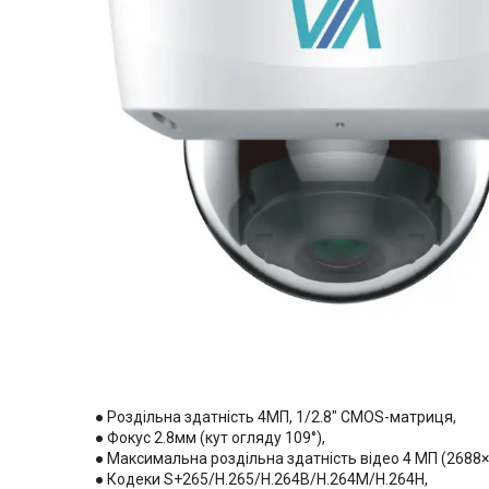
● Роздільна здатність 4МП, 1/2.8″ CMOS-матриця,
● Фокус 2.8мм (кут огляду 109°),
● Максимальна роздільна здатність відео 4 МП (2688×1
● Кодеки S+265/H.265/H.264B/H.264M/H.264H,