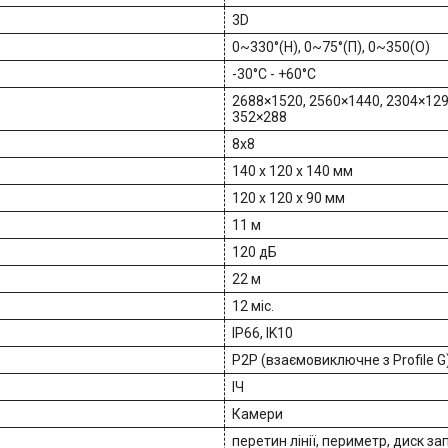
3D
0~330°(Н), 0~75°(П), 0~350(О)
-30°C - +60°C
2688×1520, 2560×1440, 2304×1296
352×288
8x8
140 x 120 x 140 мм
120 х 120 х 90 мм
11 м
120 дБ
22 м
12 міс.
IP66, IK10
P2P (взаємовиключне з Profile G),
ІЧ
Камери
перетин лінії, периметр, диск з