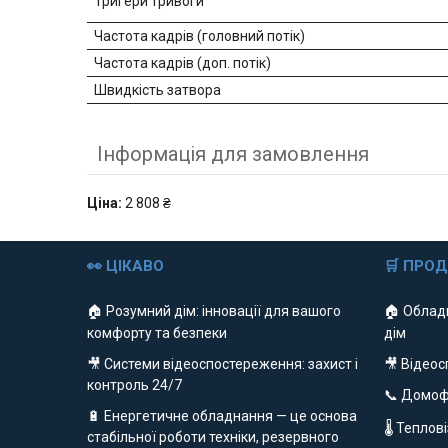
Тригери тривоги
Частота кадрів (головний потік)
Частота кадрів (доп. потік)
Швидкість затвора
Інформація для замовлення
Ціна:
2 808 ₴
👀 ЦІКАВО
🛒 ПРО
🏠 Розумний дім: інновації для вашого
🏠 Облад
комфорту та безпеки
дім
🎥 Системи відеоспостереження: захист і
🎥 Відео
контроль 24/7
📞 Домо
🔋 Енергетичне обладнання — це основа
🌡 Теплов
стабільної роботи техніки, резервного