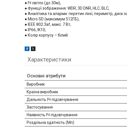
● ІЧ світло (до 30м),
● Функції зображення: WDR, 3D DNR, HLC, BLC,
● Аналітика та аларми: перетин лінії, периметр, диск
● Micro SD (максимум 512ГБ),
● IEEE 802.3af, макс. 7 Вт,
● IP66, IK10,
● Колір корпусу – білий
Характеристики
Основні атрибути
Виробник
Країна виробник
Дальність ІЧ-підсвічування
Застосування
Наявність ІЧ-підсвічування
Роздільна здатність (Мп)