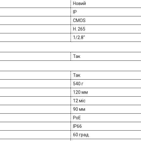
Новий
IP
CMOS
H. 265
1/2.8"
Так
Так
540 г
120 мм
12 міс
90 мм
PoE
IP66
60 град.