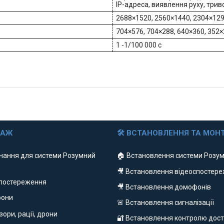
IP-адреса, виявлення руху, три
2688×1520, 2560×1440, 2304×1296
704×576, 704×288, 640×360, 352×
1 -1/100 000 с
ДАЖ
🛠 ВСТАНОВЛЕННЯ ТА МОН
нання для системи Розумний
🏠 Встановлення системи Розум
🎥 Встановлення відеоспостер
спостереження
🎥 Встановлення домофонів
фони
🚨 Встановлення сигналізації
ізори, рації, дрони
🔐 Встановлення контролю дост