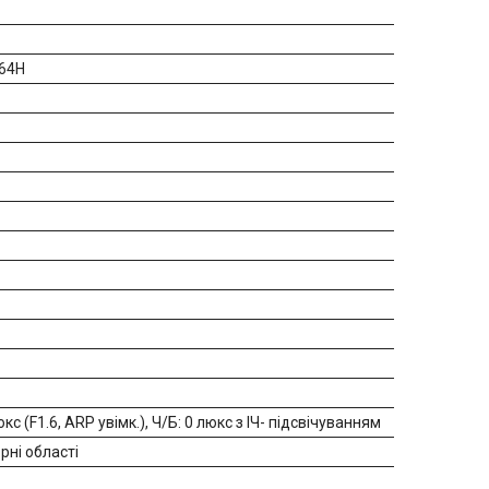
264H
 (F1.6, АRP увімк.), Ч/Б: 0 люкс з ІЧ- підсвічуванням
рні області