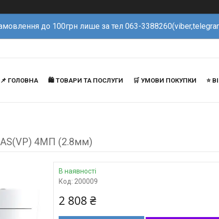
амовлення до 100грн лише за тел 063-3388260(viber,telegra
📌 ГОЛОВНА
🛍️ ТОВАРИ ТА ПОСЛУГИ
🛒 УМОВИ ПОКУПКИ
⭐️ 
4AS(VP) 4МП (2.8мм)
В наявності
Код:
200009
2 808 ₴