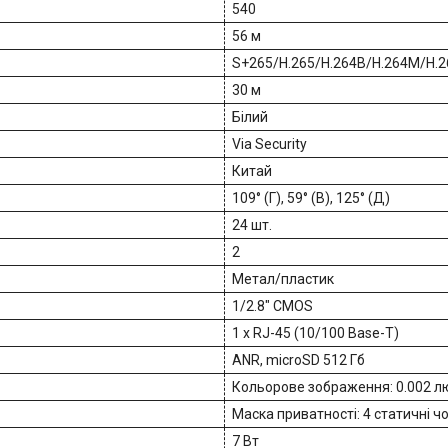
540
56 м
S+265/H.265/H.264B/H.264M/H.
30 м
Білий
Via Security
Китай
109° (Г), 59° (В), 125° (Д)
24 шт.
2
Метал/пластик
1/2.8″ CMOS
1 х RJ-45 (10/100 Base-T)
ANR, microSD 512 Гб
Кольорове зображення: 0.002 люкс
Маска приватності: 4 статичні чо
7 Вт