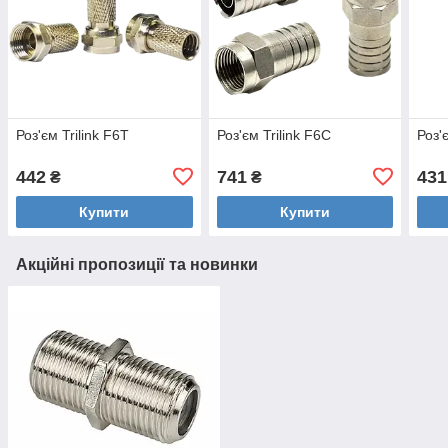
Роз'єм Trilink F6T
Роз'єм Trilink F6C
Роз'
442
741
431
₴
₴
Купити
Купити
Акційні пропозиції та новинки