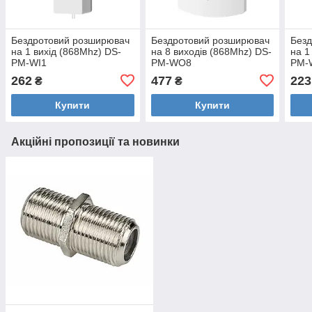
Бездротовий розширювач
Бездротовий розширювач
Без
на 1 вихід (868Mhz) DS-
на 8 виходів (868Mhz) DS-
на 1
PM-WI1
PM-WO8
PM-
262
477
223
₴
₴
Купити
Купити
Акційні пропозиції та новинки