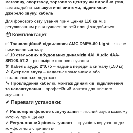
магазину, спортзалу, торгового центру чи виробництва
,
вам знадобляться
акустичні системи, підсилювач,
джерело звуку, кабель.
Для фонового озвучування приміщення
110 кв.м.
з
регулюванням рівня гучності по всій площі знадобиться:
📦
Комплектація:
✅
Трансляційний підсилювач AMC DMPA-60 Light
– якісне
посилення сигналу
✅
10 стельових вбудованих динаміків 4All Audio 4AA-
SR108-5T-2
– рівномірне фонове звучання
🔌
Кабель аудіо 2*0,75
– надійна передача сигналу (150 м)
🎵
Джерело звуку
– надається замовником або
встановлюється додатково
🔧
Прокладання кабелю, монтаж динаміків, підключення
та налаштування
– професійний монтаж для якісного
звучання
✔
Переваги установки:
✔
Рівномірне фонове озвучування
– якісний звук в кожному
куточку приміщення
✔
Регульований рівень гучності
– зручність керування для
комфортного сприйняття