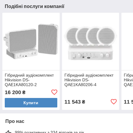
Подібні послуги компанії
Гібридний аудіокомплект
Гібридний аудіокомплект
Гібр
Hikvision DS-
Hikvision DS-
Hikv
QAE1KA80120-2
QAE1KA80206-4
QAE
16 200
₴
11 543
11 
₴
Купити
Про нас
99% позитивних з 334 відгуків за рік